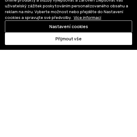
online produkty a služby vylepšovat a zároveň zlepšovat váš
uživatelský zážitek poskytováním personalizovaného obsahu a
reklam na míru. Vyberte možnost nebo přejděte do Nastavení
cookies a spravujte své předvolby.
Více informací
Nastavení cookies
Kde
koupit
Přijmout vše