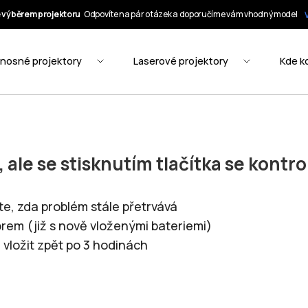
ale se stisknutím tlačítka se kontrol
ěte, zda problém stále přetrvává
orem (již s nově vloženými bateriemi)
 vložit zpět po 3 hodinách