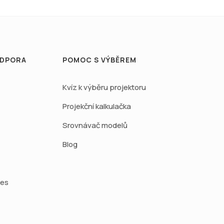
ODPORA
POMOC S VÝBĚREM
Kvíz k výběru projektoru
Projekční kalkulačka
Srovnávač modelů
Blog
ies