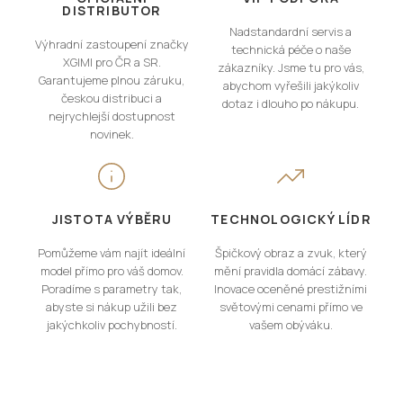
DISTRIBUTOR
Nadstandardní servis a
Výhradní zastoupení značky
technická péče o naše
XGIMI pro ČR a SR.
zákazníky. Jsme tu pro vás,
Garantujeme plnou záruku,
abychom vyřešili jakýkoliv
českou distribuci a
dotaz i dlouho po nákupu.
nejrychlejší dostupnost
novinek.
JISTOTA VÝBĚRU
TECHNOLOGICKÝ LÍDR
Pomůžeme vám najít ideální
Špičkový obraz a zvuk, který
model přímo pro váš domov.
mění pravidla domácí zábavy.
Poradíme s parametry tak,
Inovace oceněné prestižními
abyste si nákup užili bez
světovými cenami přímo ve
jakýchkoliv pochybností.
vašem obýváku.