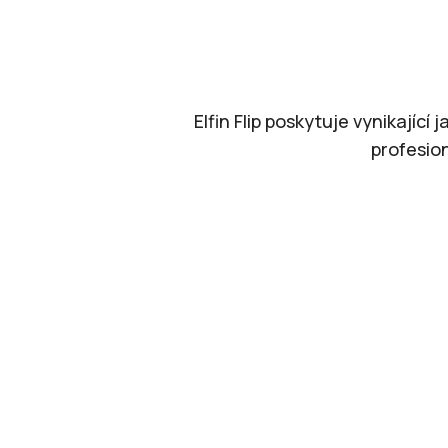
Le
Elfin Flip poskytuje vynikající j
profesio