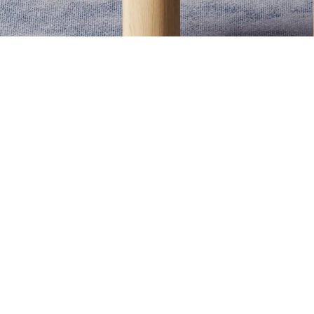
zážitek v jednom elegantním p