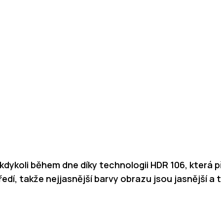
Živý a realistický zážitek ze sledován
kdykoli během dne díky technologii HDR 106, která 
dí, takže nejjasnější barvy obrazu jsou jasnější a 