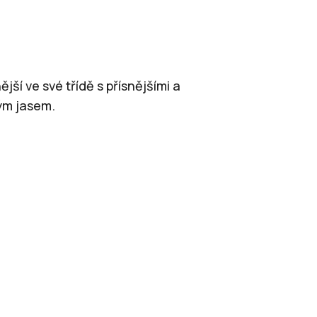
ení
nější ve své třídě s přísnějšími a
ým jasem.