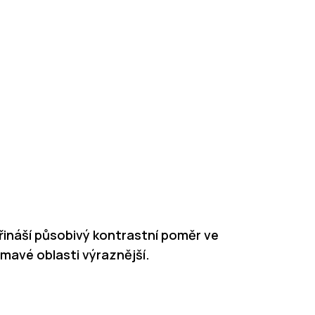
í
přináší působivý kontrastní poměr ve
tmavé oblasti výraznější.