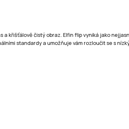
pší kvalita obrazu v menším proved
as a křišťálově čistý obraz. Elfin flip vyniká jako nejjas
nálními standardy a umožňuje vám rozloučit se s nízk