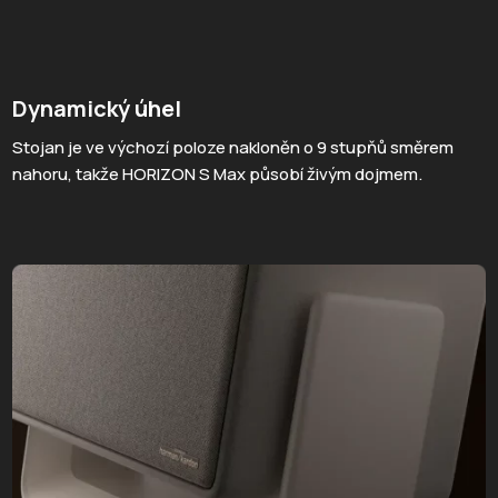
Dynamický úhel
Stojan je ve výchozí poloze nakloněn o 9 stupňů směrem
nahoru, takže HORIZON S Max působí živým dojmem.