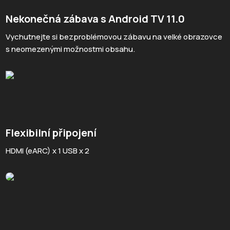
Nekonečná zábava s Android TV 11.0
Vychutnejte si bezproblémovou zábavu na velké obrazovce
s neomezenými možnostmi obsahu.
Flexibilní připojení
HDMI (eARC) x 1 USB x 2
Dynamická estetika domova