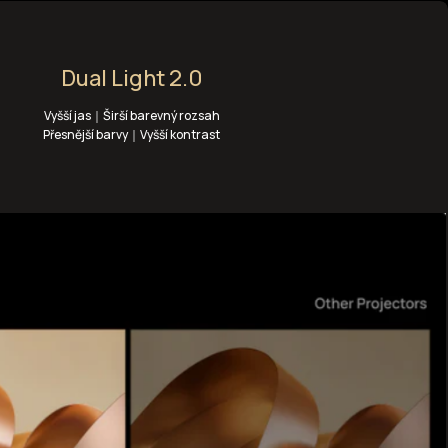
Dual Light 2.0
Vyšší jas｜Širší barevný rozsah
Přesnější barvy｜Vyšší kontrast