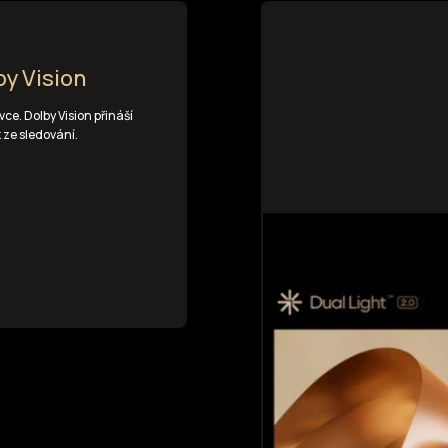
by Vision
ce. Dolby Vision přináší
k ze sledování.