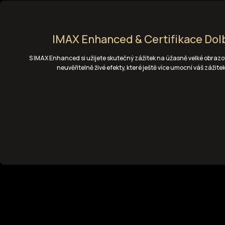
IMAX Enhanced & Certifikace Dol
S IMAX Enhanced si užijete skutečný zážitek na úžasně velké obrazov
neuvěřitelně živé efekty, které ještě více umocní váš zážite