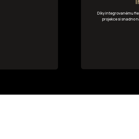
I
Díky integrovanému fle
projekce si snadno na