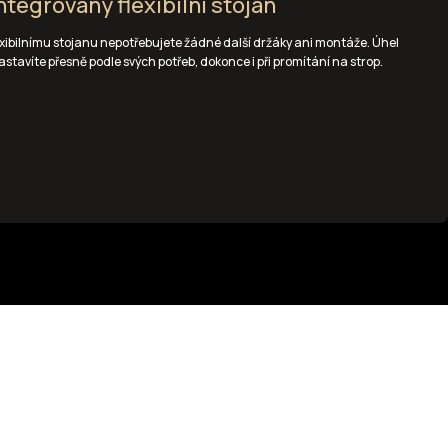
ntegrovaný flexibilní stojan
xibilnímu stojanu nepotřebujete žádné další držáky ani montáže. Úhel
stavíte přesně podle svých potřeb, dokonce i při promítání na strop.