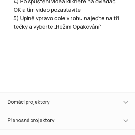
4) Po spuštění videa klikněte na ovladači
OK a tím video pozastavíte
5) Úplně vpravo dole v rohu najeďte na tři
tečky a vyberte „Režim Opakování“
Domácí projektory
Přenosné projektory