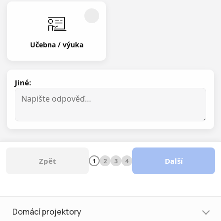
Učebna / výuka
Jiné:
Zpět
Další
1
2
3
4
Domácí projektory