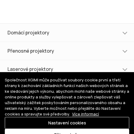
Domácí projektory
Přenosné projektory
Laserové projektory
Společnost XGIMI může používat soubory cookie první a třetí
strany k zachování základních funkcí našich webových stránek a
Nákup a podpora
ke sledování jejich výkonu, abychom mohli naše webové stránky a
online produkty a služby vylepšovat a zároveň zlepšovat váš
uživatelský zážitek poskytováním personalizovaného obsahu a
Pomoc s výběrem
reklam na míru. Vyberte možnost nebo přejděte do Nastavení
cookies a spravujte své předvolby.
Více informací
Nastavení cookies
Kde
© 2026 XGIMI Česká republika. Všechna práva vyhrazena.
koupit