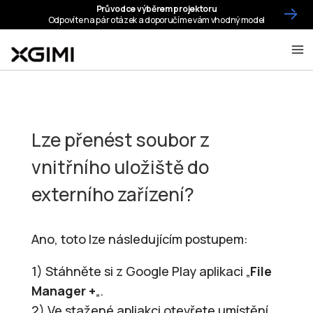
Lze přenést soubor z
vnitřního uložiště do
externího zařízení?
Ano, toto lze následujícím postupem:
1) Stáhněte si z Google Play aplikaci „
File
Manager +
„.
2) Ve stažené apliakci otevřete umístění