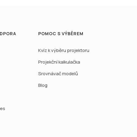
ODPORA
POMOC S VÝBĚREM
Kvíz k výběru projektoru
Projekční kalkulačka
Srovnávač modelů
Blog
ies