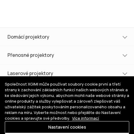
Domácí projektory
Přenosné projektory
Laserové projektory
Společnost XGIMI může používat soubory cookie první a třetí
strany k zachování základních funkcí našich webových stránek a
Nákup a podpora
ke sledování jejich výkonu, abychom mohli naše webové stránky a
online produkty a služby vylepšovat a zároveň zlepšovat váš
uživatelský zážitek poskytováním personalizovaného obsahu a
Pomoc s výběrem
reklam na míru. Vyberte možnost nebo přejděte do Nastavení
cookies a spravujte své předvolby.
Více informací
Nastavení cookies
Kde