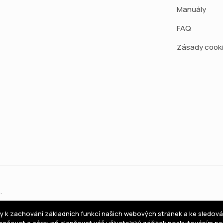
Manuály
FAQ
Zásady cook
.
y k zachování základních funkcí našich webových stránek a ke sledován