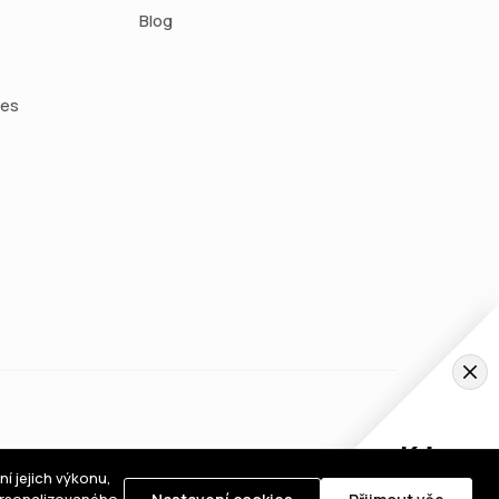
Blog
ies
Kde
koupit
í jejich výkonu,