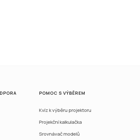
ODPORA
POMOC S VÝBĚREM
Kvíz k výběru projektoru
Projekční kalkulačka
Srovnávač modelů