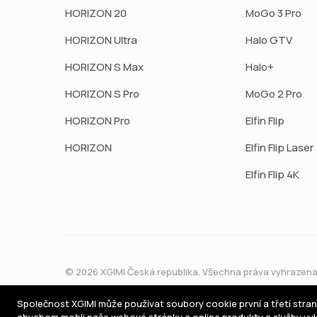
HORIZON 20
MoGo 3 Pro
HORIZON Ultra
Halo GTV
HORIZON S Max
Halo+
HORIZON S Pro
MoGo 2 Pro
HORIZON Pro
Elfin Flip
HORIZON
Elfin Flip Laser
Elfin Flip 4K
© 2026 XGIMI Česká republika. Všechna práva vyhrazena
Společnost XGIMI může používat soubory cookie první a třetí stran