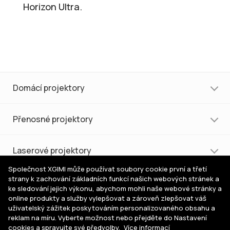
Horizon Ultra.
Domácí projektory
Přenosné projektory
Laserové projektory
Společnost XGIMI může používat soubory cookie první a třetí
strany k zachování základních funkcí našich webových stránek a
Nákup a podpora
ke sledování jejich výkonu, abychom mohli naše webové stránky a
online produkty a služby vylepšovat a zároveň zlepšovat váš
uživatelský zážitek poskytováním personalizovaného obsahu a
Pomoc s výběrem
reklam na míru. Vyberte možnost nebo přejděte do Nastavení
cookies a spravujte své předvolby.
Více informací