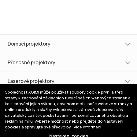
Domácí projektory
Přenosné projektory
Laserové projektory
Společnost XGIMI může používat soubory cookie první a třetí
strany k zachování základních funkcí našich webových stránek a
Nákup a podpora
ke sledování jejich výkonu, abychom mohli naše webové stránky a
online produkty a služby vylepšovat a zároveň zlepšovat váš
uživatelský zážitek poskytováním personalizovaného obsahu a
Pomoc s výběrem
reklam na míru. Vyberte možnost nebo přejděte do Nastavení
cookies a spravujte své předvolby.
Více informací
Nastavení cookies