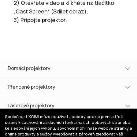
2) Otevřete video a klikněte na tlačítko
„Cast Screen“ (Sdílet obraz).
3) Připojte projektor.
Domácí projektory
Přenosné projektory
Laserové projektory
Společnost XGIMI může používat soubory cookie první a třetí
strany k zachování základních funkcí našich webových stránek a
Nákup a podpora
ke sledování jejich výkonu, abychom mohli naše webové stránky a
online produkty a služby vylepšovat a zároveň zlepšovat váš