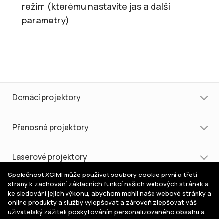
režim (kterému nastavíte jas a další
parametry)
Domácí projektory
Přenosné projektory
Laserové projektory
Společnost XGIMI může používat soubory cookie první a třetí
strany k zachování základních funkcí našich webových stránek a
Nákup a podpora
ke sledování jejich výkonu, abychom mohli naše webové stránky a
online produkty a služby vylepšovat a zároveň zlepšovat váš
uživatelský zážitek poskytováním personalizovaného obsahu a
Pomoc s výběrem