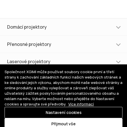
Domácí projektory
Přenosné projektory
Laserové projektory
Společnost XGIMI může používat soubory cookie první a třetí
strany k zachování základních funkcí našich webových stránek a
Nákup a podpora
ke sledování jejich výkonu, abychom mohli naše webové stránky a
online produkty a služby vylepšovat a zároveň zlepšovat váš
uživatelský zážitek poskytováním personalizovaného obsahu a
Pomoc s výběrem
reklam na míru. Vyberte možnost nebo přejděte do Nastavení
cookies a spravujte své předvolby.
Více informací
Nastavení cookies
Kde
© 2026 XGIMI Česká republika. Všechna práva vyhrazena.
koupit
Přijmout vše