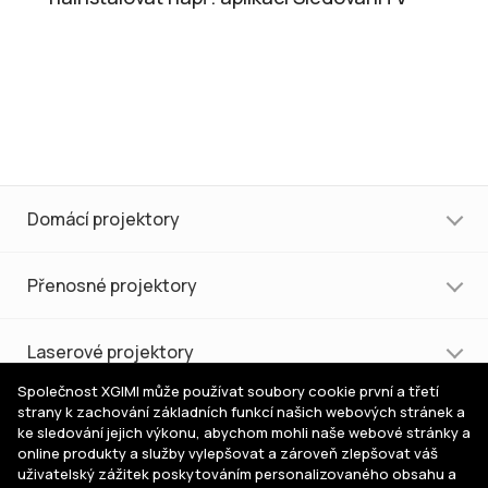
Domácí projektory
Přenosné projektory
Laserové projektory
Společnost XGIMI může používat soubory cookie první a třetí
strany k zachování základních funkcí našich webových stránek a
Nákup a podpora
ke sledování jejich výkonu, abychom mohli naše webové stránky a
online produkty a služby vylepšovat a zároveň zlepšovat váš
uživatelský zážitek poskytováním personalizovaného obsahu a
Pomoc s výběrem