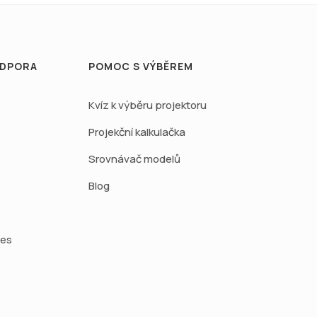
ODPORA
POMOC S VÝBĚREM
Kvíz k výběru projektoru
Projekční kalkulačka
Srovnávač modelů
Blog
ies