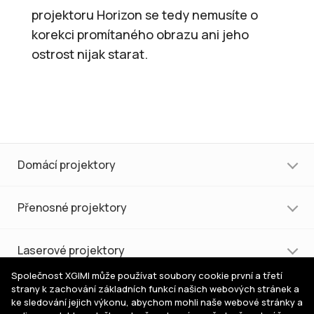
projektoru Horizon se tedy nemusíte o
korekci promítaného obrazu ani jeho
ostrost nijak starat.
Domácí projektory
Přenosné projektory
Laserové projektory
Společnost XGIMI může používat soubory cookie první a třetí
strany k zachování základních funkcí našich webových stránek a
Nákup a podpora
ke sledování jejich výkonu, abychom mohli naše webové stránky a