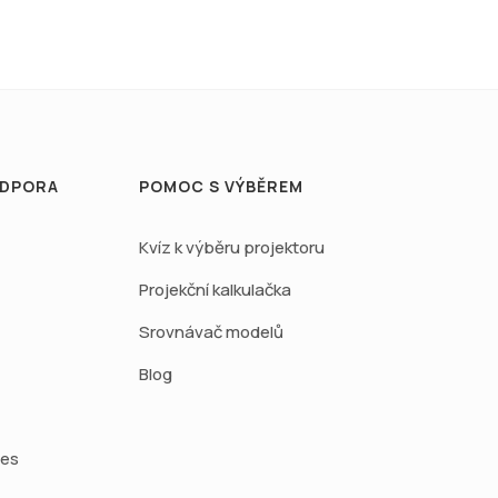
ODPORA
POMOC S VÝBĚREM
Kvíz k výběru projektoru
Projekční kalkulačka
Srovnávač modelů
Blog
ies