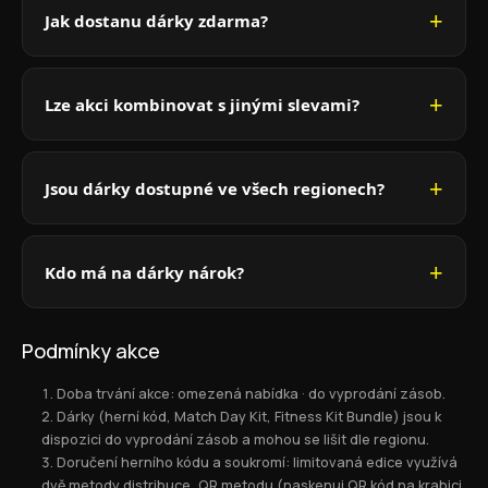
Jak dostanu dárky zdarma?
Lze akci kombinovat s jinými slevami?
Jsou dárky dostupné ve všech regionech?
Kdo má na dárky nárok?
Podmínky akce
Doba trvání akce: omezená nabídka · do vyprodání zásob.
Dárky (herní kód, Match Day Kit, Fitness Kit Bundle) jsou k
dispozici do vyprodání zásob a mohou se lišit dle regionu.
Doručení herního kódu a soukromí: limitovaná edice využívá
dvě metody distribuce, QR metodu (naskenuj QR kód na krabici