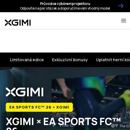
Limitovaná edice
Exkluzivní bonusy
Uplatnit herní kó
EA SPORTS FC™ 26 × XGIMI
XGIMI × EA SPORTS FC™