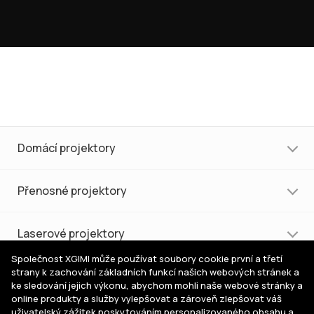
Domácí projektory
Přenosné projektory
Laserové projektory
Společnost XGIMI může používat soubory cookie první a třetí
strany k zachování základních funkcí našich webových stránek a
Nákup a podpora
ke sledování jejich výkonu, abychom mohli naše webové stránky a
online produkty a služby vylepšovat a zároveň zlepšovat váš
uživatelský zážitek poskytováním personalizovaného obsahu a