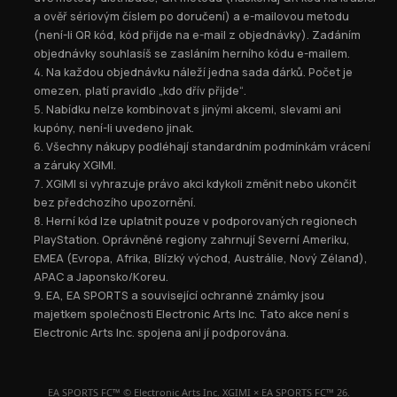
a ověř sériovým číslem po doručení) a e-mailovou metodu
(není-li QR kód, kód přijde na e-mail z objednávky). Zadáním
objednávky souhlasíš se zasláním herního kódu e-mailem.
Na každou objednávku náleží jedna sada dárků. Počet je
omezen, platí pravidlo „kdo dřív přijde“.
Nabídku nelze kombinovat s jinými akcemi, slevami ani
kupóny, není-li uvedeno jinak.
Všechny nákupy podléhají standardním podmínkám vrácení
a záruky XGIMI.
XGIMI si vyhrazuje právo akci kdykoli změnit nebo ukončit
bez předchozího upozornění.
Herní kód lze uplatnit pouze v podporovaných regionech
PlayStation. Oprávněné regiony zahrnují Severní Ameriku,
EMEA (Evropa, Afrika, Blízký východ, Austrálie, Nový Zéland),
APAC a Japonsko/Koreu.
EA, EA SPORTS a související ochranné známky jsou
majetkem společnosti Electronic Arts Inc. Tato akce není s
Electronic Arts Inc. spojena ani jí podporována.
EA SPORTS FC™ © Electronic Arts Inc. XGIMI × EA SPORTS FC™ 26.