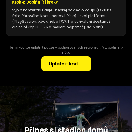
Krok 4: Doplňující kroky
Vyplň kontaktní údaje · nahraj doklad o koupi (faktura,
foto čárového kódu, sériové číslo) · zvol platformu
(PlayStation, Xbox nebo PC). Po schválení dostaneš
digitální kopii FC 26 e-mailem nejpozději do 3 dnů.
Herní kód lze uplatnit pouze v podporovaných regionech. Viz podmínky
níže.
Uplatnit kód →
Přines si stadion domů