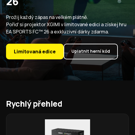
26
Prožij každý zápas na velkém plátně.
Pořiď si projektor XGIMI v limitované edici a získej hru
EA SPORTS FC™ 26 a exkluzivní dárky zdarma.
Limitovaná edice
Uplatnit herní kód
Rychlý přehled