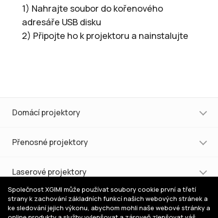
1) Nahrajte soubor do kořenového
adresáře USB disku
2) Připojte ho k projektoru a nainstalujte
Domácí projektory
Přenosné projektory
Laserové projektory
Společnost XGIMI může používat soubory cookie první a třetí
strany k zachování základních funkcí našich webových stránek a
Nákup a podpora
ke sledování jejich výkonu, abychom mohli naše webové stránky a
online produkty a služby vylepšovat a zároveň zlepšovat váš