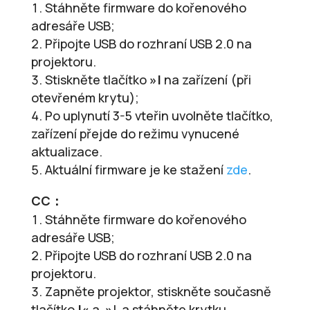
Stáhněte firmware do kořenového
adresáře USB;
Připojte USB do rozhraní USB 2.0 na
projektoru.
Stiskněte tlačítko
»
|
na zařízení (při
otevřeném krytu);
Po uplynutí 3-5 vteřin uvolněte tlačítko,
zařízení přejde do režimu vynucené
aktualizace.
Aktuální firmware je ke stažení
zde
.
CC
：
Stáhněte firmware do kořenového
adresáře USB;
Připojte USB do rozhraní USB 2.0 na
projektoru.
Zapněte projektor, stiskněte současně
tlačítko
|
«
a
»
|
a stáhněte krytku