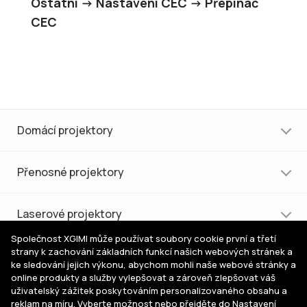
Ostatní -> Nastavení CEC -> Přepínač
CEC
Domácí projektory
Přenosné projektory
Laserové projektory
Společnost XGIMI může používat soubory cookie první a třetí
strany k zachování základních funkcí našich webových stránek a
Nákup a podpora
ke sledování jejich výkonu, abychom mohli naše webové stránky a
online produkty a služby vylepšovat a zároveň zlepšovat váš
uživatelský zážitek poskytováním personalizovaného obsahu a
Pomoc s výběrem
reklam na míru. Vyberte možnost nebo přejděte do Nastavení