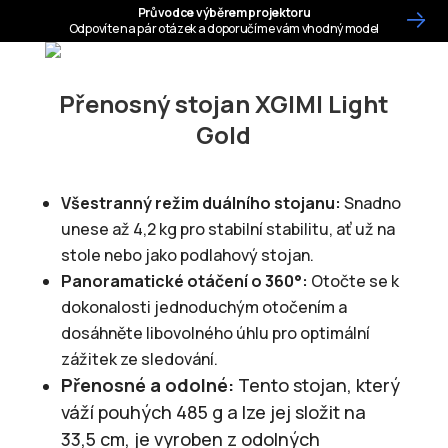
Přenosný stojan XGIMI Light
Gold
Všestranný režim duálního stojanu:
Snadno
unese až 4,2 kg pro stabilní stabilitu, ať už na
stole nebo jako podlahový stojan.
Panoramatické otáčení o 360°:
Otočte se k
dokonalosti jednoduchým otočením a
dosáhněte libovolného úhlu pro optimální
zážitek ze sledování.
Přenosné a odolné:
Tento stojan, který
váží pouhých 485 g a lze jej složit na
33,5 cm, je vyroben z odolných