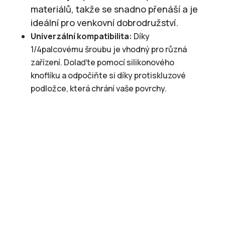
materiálů, takže se snadno přenáší a je
ideální pro venkovní dobrodružství.
Univerzální kompatibilita:
Díky
1/4palcovému šroubu je vhodný pro různá
zařízení. Dolaďte pomocí silikonového
knoflíku a odpočiňte si díky protiskluzové
podložce, která chrání vaše povrchy.
Přenosný stojan XGIMI Light
Gold