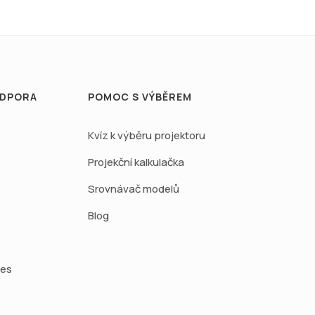
ODPORA
POMOC S VÝBĚREM
Kvíz k výběru projektoru
Projekční kalkulačka
Srovnávač modelů
Blog
ies