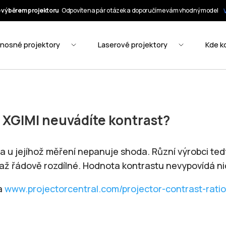
 XGIMI neuvádíte kontrast?
čina u jejíhož měření nepanuje shoda. Různí výrobci t
ž řádově rozdílné. Hodnota kontrastu nevypovídá nic
na
www.projectorcentral.com/projector-contrast-rati