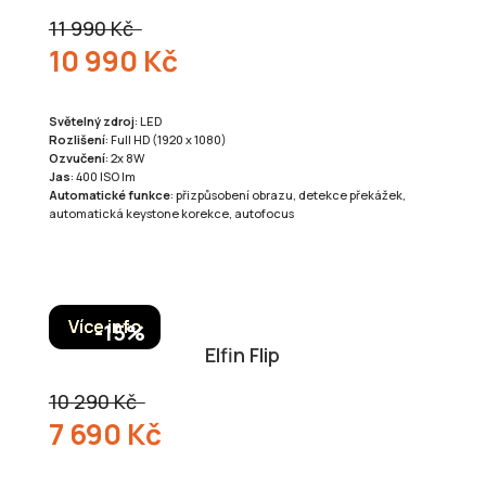
11 990 Kč
10 990 Kč
Světelný zdroj
: LED
Rozlišení
: Full HD (1920 x 1080)
Ozvučení
: 2x 8W
Jas
: 400 ISO lm
Automatické funkce
: přizpůsobení obrazu, detekce překážek,
automatická keystone korekce, autofocus
Více info
Elfin Flip
10 290 Kč
7 690 Kč