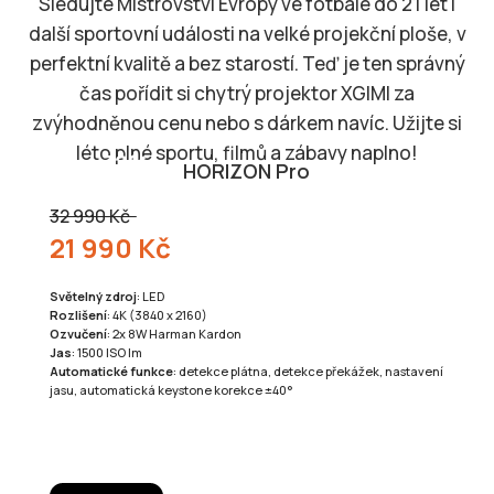
Sledujte Mistrovství Evropy ve fotbale do 21 let i
další sportovní události na velké projekční ploše, v
perfektní kvalitě a bez starostí. Teď je ten správný
čas pořídit si chytrý projektor XGIMI za
zvýhodněnou cenu nebo s dárkem navíc. Užijte si
léto plné sportu, filmů a zábavy naplno!
HORIZON Pro
32 990 Kč
21 990 Kč
Světelný zdroj
: LED
Rozlišení
: 4K (3840 x 2160)
Ozvučení
: 2x 8W Harman Kardon
Jas
: 1500 ISO lm
Automatické funkce
: detekce plátna, detekce překážek, nastavení
jasu, automatická keystone korekce ±40°