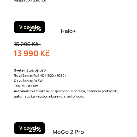
Adaptation (ISA) 5.0
Více info
Halo+
15 290 Kč
13 990 Kč
Svetelný zdroj:
LED
Rozlíšenie:
Full HD (1920 x 1080)
Ozvučenie:
2x 5W
Jas:
700 ISO lm
Automatické funkcie:
prispôsobenie obrazu, detekcia prekážok,
automatická keystone korekcia, autofocus
Více info
MoGo 2 Pro