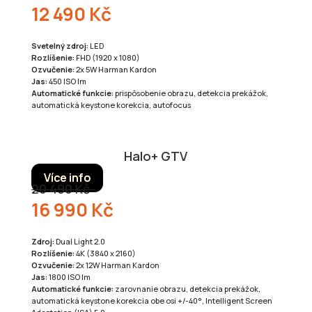
12 490 Kč
Svetelný zdroj:
LED
Rozlíšenie:
FHD (1920 x 1080)
Ozvučenie:
2x 5W Harman Kardon
Jas:
450 ISO lm
Automatické funkcie:
prispôsobenie obrazu, detekcia prekážok,
automatická keystone korekcia, autofocus
Halo+ GTV
Více info
20 490 Kč
16 990 Kč
Zdroj:
Dual Light 2.0
Rozlíšenie:
4K (3840 x 2160)
Ozvučenie:
2x 12W Harman Kardon
Jas:
1800 ISO lm
Automatické funkcie:
zarovnanie obrazu, detekcia prekážok,
automatická keystone korekcia obe osi +/-40°, Intelligent Screen