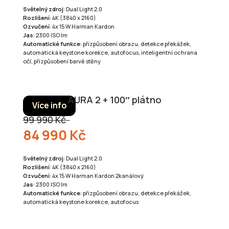
Světelný zdroj
: Dual Light 2.0
Rozlišení
: 4K (3840 x 2160)
Ozvučení
: 4x 15 W Harman Kardon
Jas
: 2300 ISO lm
Automatické funkce
: přizpůsobení obrazu, detekce překážek,
automatická keystone korekce, autofocus, inteligentní ochrana
očí, přizpůsobení barvě stěny
AURA 2 + 100″ plátno
Více info
99 990 Kč
84 990 Kč
Světelný zdroj
: Dual Light 2.0
Rozlišení
: 4K (3840 x 2160)
Ozvučení
: 4x 15 W Harman Kardon 2kanálový
Jas
: 2300 ISO lm
Automatické funkce
: přizpůsobení obrazu, detekce překážek,
automatická keystone korekce, autofocus