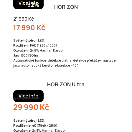
Více info
HORIZON
21 990 Kč
17 990 Kč
Světelný zdroj
: LED
Rozlišení
: FHD (1920 x 1080)
Ozvučení
: 2x 8W Harman Kardon
Jas
: 1500 ISO lm
Automatické funkce
: detekce plátna, detekce překážek, nastavení
jasu, automatická keystone korekce ±40°
HORIZON Ultra
Více info
44 990 Kč
29 990 Kč
Svetelný zdroj:
LED
Rozlíšenie:
4K (3840 x 2160)
Ozvučenie:
2x 8W Harman Kardon