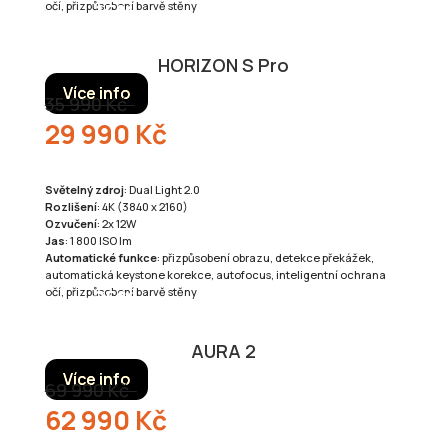
očí, přizpůsobení barvě stěny
HORIZON S Pro
Více info
35 990 Kč
29 990 Kč
Světelný zdroj
: Dual Light 2.0
Rozlišení
: 4K (3840 x 2160)
Ozvučení
: 2x 12W
Jas
: 1 800 ISO lm
Automatické funkce
: přizpůsobení obrazu, detekce překážek,
automatická keystone korekce, autofocus, inteligentní ochrana
očí, přizpůsobení barvě stěny
AURA 2
Více info
69 990 Kč
62 990 Kč