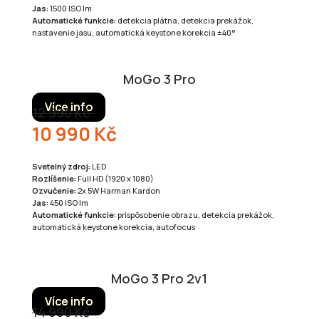
Jas:
1500 ISO lm
Automatické funkcie:
detekcia plátna, detekcia prekážok,
nastavenie jasu, automatická keystone korekcia ±40°
MoGo 3 Pro
Více info
12 990 Kč
10 990 Kč
Svetelný zdroj:
LED
Rozlíšenie:
Full HD (1920 x 1080)
Ozvučenie:
2x 5W Harman Kardon
Jas:
450 ISO lm
Automatické funkcie:
prispôsobenie obrazu, detekcia prekážok,
automatická keystone korekcia, autofocus
MoGo 3 Pro 2v1
Více info
14 990 Kč