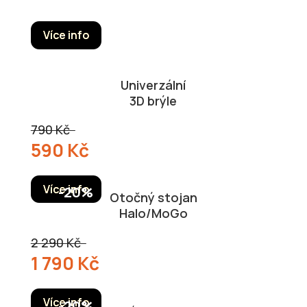
Více info
Univerzální
3D brýle
790 Kč
590 Kč
Více info
Otočný stojan
Halo/MoGo
2 290 Kč
1 790 Kč
Více info