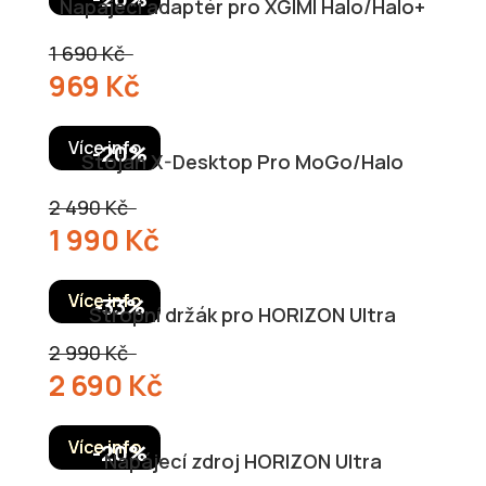
Napájecí adaptér pro XGIMI Halo/Halo+
1 690 Kč
969 Kč
Více info
Stojan X-Desktop Pro MoGo/Halo
2 490 Kč
1 990 Kč
Více info
Stropní držák pro HORIZON Ultra
2 990 Kč
2 690 Kč
Více info
Napájecí zdroj HORIZON Ultra