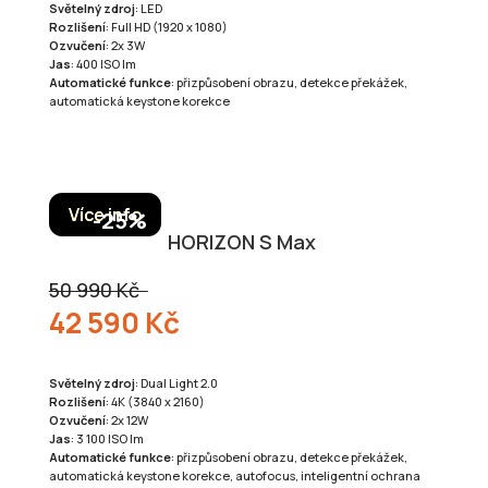
Světelný zdroj
: LED
Rozlišení
: Full HD (1920 x 1080)
Ozvučení
: 2x 3W
Jas
: 400 ISO lm
Automatické funkce
: přizpůsobení obrazu, detekce překážek,
automatická keystone korekce
Více info
HORIZON S Max
50 990 Kč
42 590 Kč
Světelný zdroj
: Dual Light 2.0
Rozlišení
: 4K (3840 x 2160)
Ozvučení
: 2x 12W
Jas
: 3 100 ISO lm
Automatické funkce
: přizpůsobení obrazu, detekce překážek,
automatická keystone korekce, autofocus, inteligentní ochrana