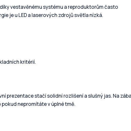
e a díky vestavěnému systému a reproduktorům často
ie je u LED a laserových zdrojů světla nízká.
ladních kritérií.
ní prezentace stačí solidní rozlišení a slušný jas. Na záb
ně pokud nepromítáte v úplné tmě.