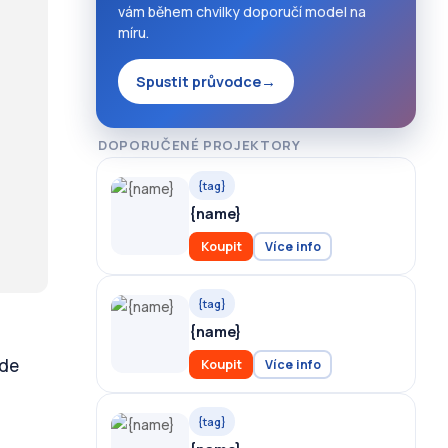
vám během chvilky doporučí model na
míru.
Spustit průvodce
→
DOPORUČENÉ PROJEKTORY
{tag}
{name}
Koupit
Více info
{tag}
{name}
kde
Koupit
Více info
{tag}