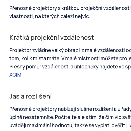
Přenosné projektory s krátkou projekční vzdáleností m
vlastnosti, na kterých záleží nejvíc.
Krátká projekční vzdálenost
Projektor zvládne velký obraz i z malé vzdálenosti o
tom, kolik místa máte. V malé místnosti můžete projek
Přesný poměr vzdálenosti a úhlopříčky najdete ve spe
XGIMI
.
Jas a rozlišení
Přenosné projektory nabízejí slušné rozlišení a u řady
úplně nezatemníte. Počítejte ale s tím, že čím víc svě
uvádějí maximální hodnotu, takže se vyplatí ověřit ji