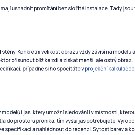
ají usnadnit promítání bez složité instalace. Tady jsou t
d stěny. Konkrétní velikost obrazu vždy závisí na modelu 
tor přisunout blíž ke zdi a získat menší, ale ostrý obraz.
cifikaci, případně si ho spočítáte v
projekční kalkulačce
 modelů i jas, který umožní sledování i v místnosti, ktero
tla do prostoru proniká, tím vyšší jas potřebujete. Výrobc
 ve specifikaci a nahlédnout do recenzí. Sytost barev a k