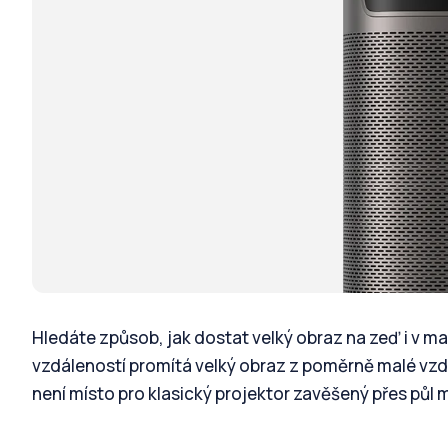
Hledáte způsob, jak dostat velký obraz na zeď i v m
vzdáleností promítá velký obraz z poměrně malé vzdál
není místo pro klasický projektor zavěšený přes půl m