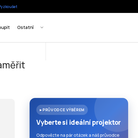
aměřit
▸ PRŮVODCE VÝBĚREM
Vyberte si ideální projektor
Odpovězte na pár otázek a náš průvodce