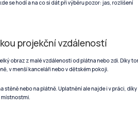
e se hodí a na co si dát při výběru pozor: jas, rozlišení
tkou projekční vzdáleností
lký obraz z malé vzdálenosti od plátna nebo zdi. Díky to
bně, v menší kanceláři nebo v dětském pokoji.
 stěně nebo na plátně. Uplatnění ale najde i v práci, díky
 místnostmi.