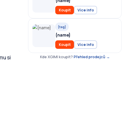
{name}
Koupit
Více info
{tag}
{name}
Koupit
Více info
mu si
Kde XGIMI koupit?
Přehled prodejců →