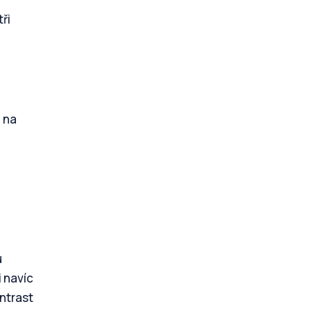
ři
a na
u
i navíc
ontrast