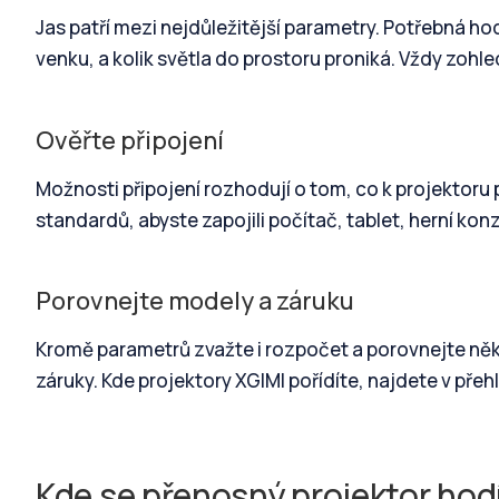
Jas patří mezi nejdůležitější parametry. Potřebná hod
venku, a kolik světla do prostoru proniká. Vždy zohle
Ověřte připojení
Možnosti připojení rozhodují o tom, co k projektoru 
standardů, abyste zapojili počítač, tablet, herní konzo
Porovnejte modely a záruku
Kromě parametrů zvažte i rozpočet a porovnejte něk
záruky. Kde projektory XGIMI pořídíte, najdete v pře
Kde se přenosný projektor hod