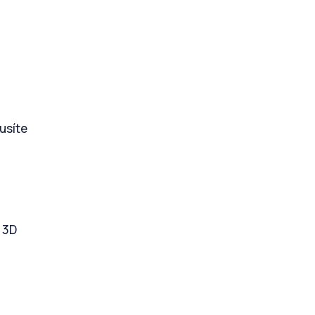
usíte
i 3D