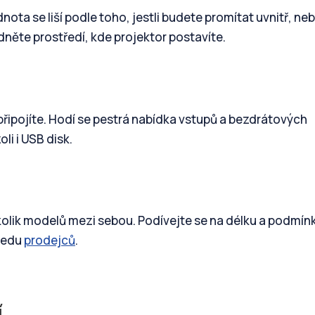
nota se liší podle toho, jestli budete promítat uvnitř, ne
dněte prostředí, kde projektor postavíte.
připojíte. Hodí se pestrá nabídka vstupů a bezdrátových
li i USB disk.
olik modelů mezi sebou. Podívejte se na délku a podmín
hledu
prodejců
.
í