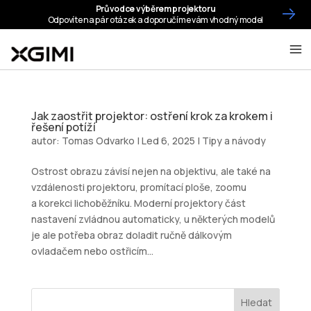
Jak zaostřit projektor: ostření krok za krokem i
řešení potíží
autor:
Tomas Odvarko
|
Led 6, 2025
|
Tipy a návody
Ostrost obrazu závisí nejen na objektivu, ale také na
vzdálenosti projektoru, promítací ploše, zoomu
a korekci lichoběžníku. Moderní projektory část
nastavení zvládnou automaticky, u některých modelů
je ale potřeba obraz doladit ručně dálkovým
ovladačem nebo ostřicím...