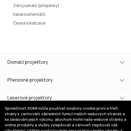
Zdroj kanálů (příspěvky)
Kanál komentářů
Česká lokalizace
Domácí projektory
Přenosné projektory
Laserové projektory
Společnost XGIMI může používat soubory cookie první a třetí
strany k zachování základních funkcí našich webových stránek a
Nákup a podpora
ke sledování jejich výkonu, abychom mohli naše webové stránky a
online produkty a služby vylepšovat a zároveň zlepšovat váš
uživatelský zážitek poskytováním personalizovaného obsahu a