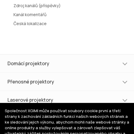
Zdroj kanálů (příspěvky)
Kanál komentářů
Česká lokalizace
Domácí projektory
Přenosné projektory
Laserové projektory
Společnost XGIMI může používat soubory cookie první a třetí
strany k zachování základních funkcí našich webových stránek a
Nákup a podpora
ke sledování jejich výkonu, abychom mohli naše webové stránky a
online produkty a služby vylepšovat a zároveň zlepšovat váš
uživatelský zážitek poskytováním personalizovaného obsahu a