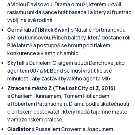
a Violou Davisovou. Drama o muži, kterému kvůli
rasismu unikla šance hrát baseball a který si frustraci
vybíjí na své rodině.
Černá labuť (Black Swan)
s Natalie Portmanovou
a Milou Kunisovou. Příběh baletky, která dostane roli
Bílé labutě a postupně se hroutí pod tlakem
konkurence a vlastních ambicí.
Skyfall
s Danielem Craigem a Judi Denchové jako
agentem 007 a M. Bond se musí vrátit ke své
minulosti, aby zastavil bývalého agenta MI6.
Ztracené město Z (The Lost City of Z, 2016)
s Charliem Hunnamem, Tomem Hollandem
a Robertem Pattinsonem. Drama podle skutečnosti
o britském cestovateli, který hledá tajemné město
v amazonském pralese.
Gladiátor
s Russellem Crowem a Joaquinem