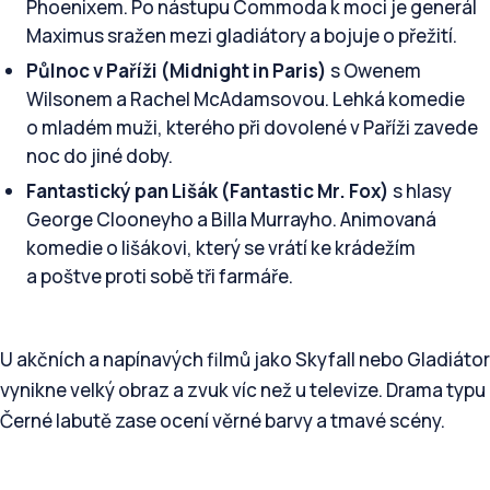
Phoenixem. Po nástupu Commoda k moci je generál
Maximus sražen mezi gladiátory a bojuje o přežití.
Půlnoc v Paříži (Midnight in Paris)
s Owenem
Wilsonem a Rachel McAdamsovou. Lehká komedie
o mladém muži, kterého při dovolené v Paříži zavede
noc do jiné doby.
Fantastický pan Lišák (Fantastic Mr. Fox)
s hlasy
George Clooneyho a Billa Murrayho. Animovaná
komedie o lišákovi, který se vrátí ke krádežím
a poštve proti sobě tři farmáře.
U akčních a napínavých filmů jako Skyfall nebo Gladiátor
vynikne velký obraz a zvuk víc než u televize. Drama typu
Černé labutě zase ocení věrné barvy a tmavé scény.