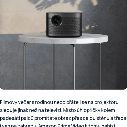
Filmový večer s rodinou nebo přáteli se na projektoru
sleduje jinak než na televizi. Místo úhlopříčky kolem
padesáti palců promítáte obraz přes celou stěnu a třeba
i ven na zahradu. Amazon Prime Video k tomu nabízí