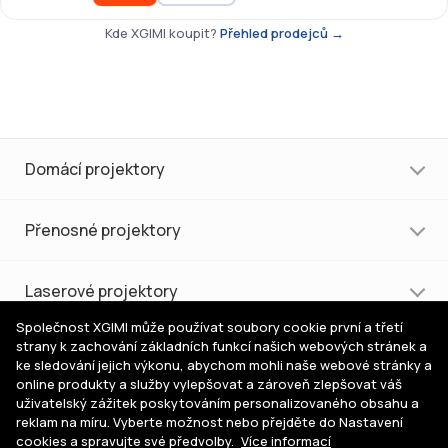
Kde XGIMI koupit?
Přehled prodejců →
Domácí projektory
Přenosné projektory
Laserové projektory
Společnost XGIMI může používat soubory cookie první a třetí
strany k zachování základních funkcí našich webových stránek a
Nákup a podpora
ke sledování jejich výkonu, abychom mohli naše webové stránky a
online produkty a služby vylepšovat a zároveň zlepšovat váš
uživatelský zážitek poskytováním personalizovaného obsahu a
Pomoc s výběrem
reklam na míru. Vyberte možnost nebo přejděte do Nastavení
cookies a spravujte své předvolby.
Více informací