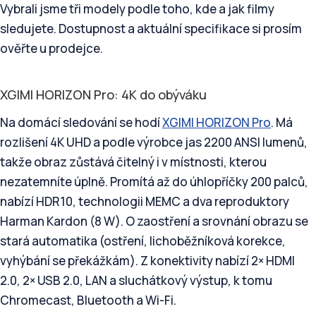
Vybrali jsme tři modely podle toho, kde a jak filmy
sledujete. Dostupnost a aktuální specifikace si prosím
ověřte u prodejce.
XGIMI HORIZON Pro: 4K do obýváku
Na domácí sledování se hodí
XGIMI HORIZON Pro
. Má
rozlišení 4K UHD a podle výrobce jas 2200 ANSI lumenů,
takže obraz zůstává čitelný i v místnosti, kterou
nezatemníte úplně. Promítá až do úhlopříčky 200 palců,
nabízí HDR10, technologii MEMC a dva reproduktory
Harman Kardon (8 W). O zaostření a srovnání obrazu se
stará automatika (ostření, lichoběžníková korekce,
vyhýbání se překážkám). Z konektivity nabízí 2× HDMI
2.0, 2× USB 2.0, LAN a sluchátkový výstup, k tomu
Chromecast, Bluetooth a Wi-Fi.