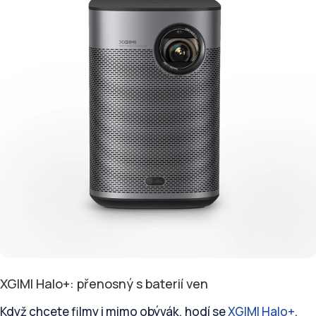
XGIMI Halo+: přenosný s baterií ven
Když chcete filmy i mimo obývák, hodí se
XGIMI Halo+
.