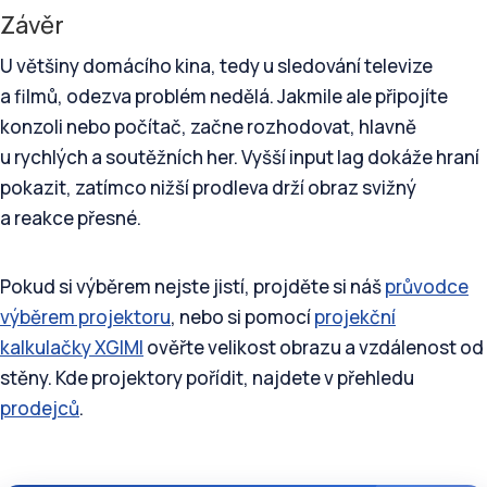
Závěr
U většiny domácího kina, tedy u sledování televize
a filmů, odezva problém nedělá. Jakmile ale připojíte
konzoli nebo počítač, začne rozhodovat, hlavně
u rychlých a soutěžních her. Vyšší input lag dokáže hraní
pokazit, zatímco nižší prodleva drží obraz svižný
a reakce přesné.
Pokud si výběrem nejste jistí, projděte si náš
průvodce
výběrem projektoru
, nebo si pomocí
projekční
kalkulačky XGIMI
ověřte velikost obrazu a vzdálenost od
stěny. Kde projektory pořídit, najdete v přehledu
prodejců
.