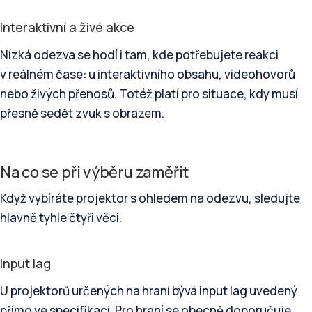
Interaktivní a živé akce
Nízká odezva se hodí i tam, kde potřebujete reakci
v reálném čase: u interaktivního obsahu, videohovorů
nebo živých přenosů. Totéž platí pro situace, kdy musí
přesně sedět zvuk s obrazem.
Na co se při výběru zaměřit
Když vybíráte projektor s ohledem na odezvu, sledujte
hlavně tyhle čtyři věci.
Input lag
U projektorů určených na hraní bývá input lag uvedený
přímo ve specifikaci. Pro hraní se obecně doporučuje