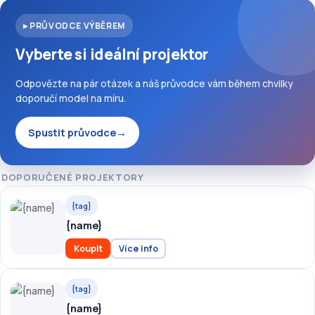
▸ PRŮVODCE VÝBĚREM
Vyberte si ideální projektor
Odpovězte na pár otázek a náš průvodce vám během chvilky
doporučí model na míru.
Spustit průvodce
→
DOPORUČENÉ PROJEKTORY
{tag}
{name}
Koupit
Více info
{tag}
{name}