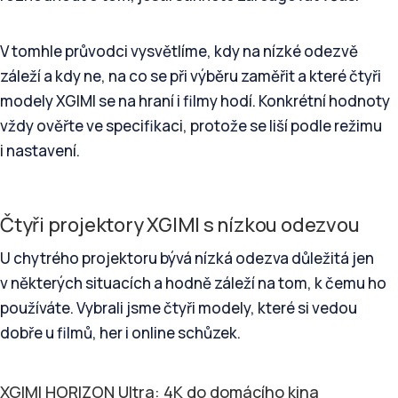
V tomhle průvodci vysvětlíme, kdy na nízké odezvě
záleží a kdy ne, na co se při výběru zaměřit a které čtyři
modely XGIMI se na hraní i filmy hodí. Konkrétní hodnoty
vždy ověřte ve specifikaci, protože se liší podle režimu
i nastavení.
Čtyři projektory XGIMI s nízkou odezvou
U chytrého projektoru bývá nízká odezva důležitá jen
v některých situacích a hodně záleží na tom, k čemu ho
používáte. Vybrali jsme čtyři modely, které si vedou
dobře u filmů, her i online schůzek.
XGIMI HORIZON Ultra: 4K do domácího kina