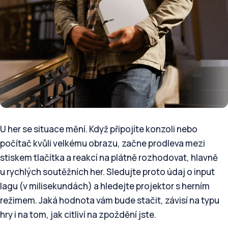
U her se situace mění. Když připojíte konzoli nebo
počítač kvůli velkému obrazu, začne prodleva mezi
stiskem tlačítka a reakcí na plátně rozhodovat, hlavně
u rychlých soutěžních her. Sledujte proto údaj o input
lagu (v milisekundách) a hledejte projektor s herním
režimem. Jaká hodnota vám bude stačit, závisí na typu
hry i na tom, jak citliví na zpoždění jste.