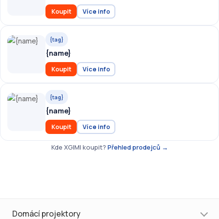
Koupit
Více info
{tag}
{name}
Koupit
Více info
{tag}
{name}
Koupit
Více info
Kde XGIMI koupit?
Přehled prodejců →
Domácí projektory