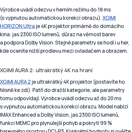
Výrobce uvádí odezvu v herním režimu do 18 ms
(s vypnutou automatickou korekcí obrazu).
XGIMI
HORIZON Ultra
je 4K projektor primárně do domácího
kina: jas 2300 ISO lumenů, důraz na věrnost barev
a podpora Dolby Vision. Stejné parametry se hodí i u her,
kde oceníte nižší prodlevu mezi ovladačem a obrazem.
XGIMI AURA 2: ultrakrátký 4K na hraní
XGIMI AURA 2
je ultrakrátký 4K projektor (postavíte ho
těsně ke zdi). Patří do dražší kategorie, ale parametry
tomu odpovídají. Výrobce uvádí odezvu až do 20 ms
s vypnutou automatickou korekcí obrazu. Model nabízí
IMAX Enhanced a Dolby Vision, jas 2300 ISO lumenů,
funkci MEMC pro plynulejší pohyb a pokrytí 99 %
barevného prostoru DCI-P3. Konkrétní hodnoty si ověřte