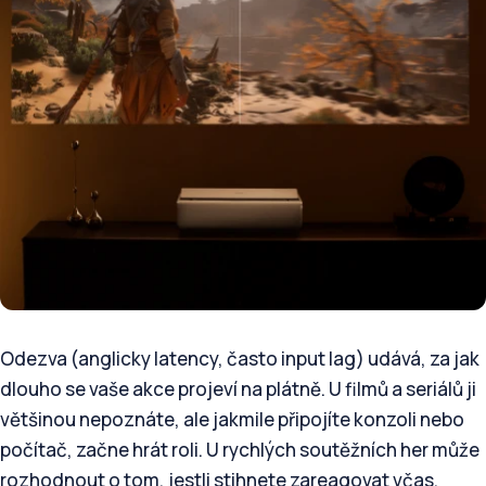
Odezva (anglicky latency, často input lag) udává, za jak
dlouho se vaše akce projeví na plátně. U filmů a seriálů ji
většinou nepoznáte, ale jakmile připojíte konzoli nebo
počítač, začne hrát roli. U rychlých soutěžních her může
rozhodnout o tom, jestli stihnete zareagovat včas.