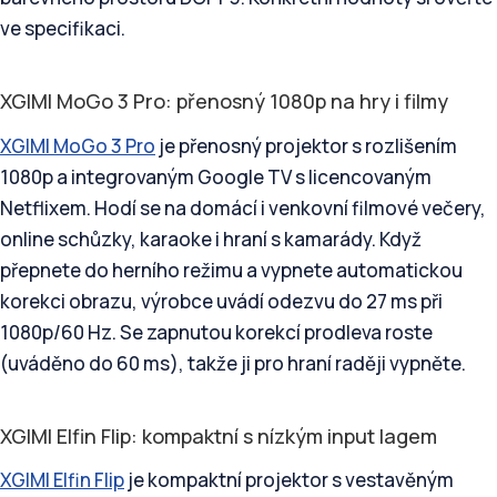
ve specifikaci.
XGIMI MoGo 3 Pro: přenosný 1080p na hry i filmy
XGIMI MoGo 3 Pro
je přenosný projektor s rozlišením
1080p a integrovaným Google TV s licencovaným
Netflixem. Hodí se na domácí i venkovní filmové večery,
online schůzky, karaoke i hraní s kamarády. Když
přepnete do herního režimu a vypnete automatickou
korekci obrazu, výrobce uvádí odezvu do 27 ms při
1080p/60 Hz. Se zapnutou korekcí prodleva roste
(uváděno do 60 ms), takže ji pro hraní raději vypněte.
XGIMI Elfin Flip: kompaktní s nízkým input lagem
XGIMI Elfin Flip
je kompaktní projektor s vestavěným