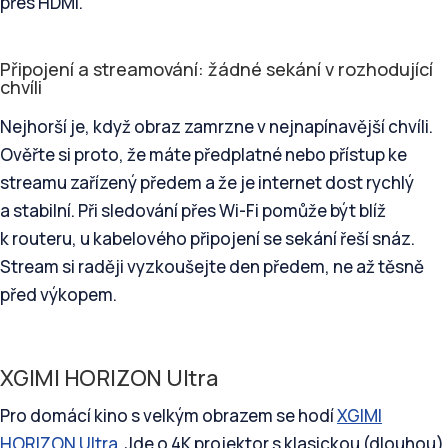
přes HDMI.
Připojení a streamování: žádné sekání v rozhodující
chvíli
Nejhorší je, když obraz zamrzne v nejnapínavější chvíli.
Ověřte si proto, že máte předplatné nebo přístup ke
streamu zařízený předem a že je internet dost rychlý
a stabilní. Při sledování přes Wi-Fi pomůže být blíž
k routeru, u kabelového připojení se sekání řeší snáz.
Stream si raději vyzkoušejte den předem, ne až těsně
před výkopem.
XGIMI HORIZON Ultra
Pro domácí kino s velkým obrazem se hodí
XGIMI
HORIZON Ultra
. Jde o 4K projektor s klasickou (dlouhou)