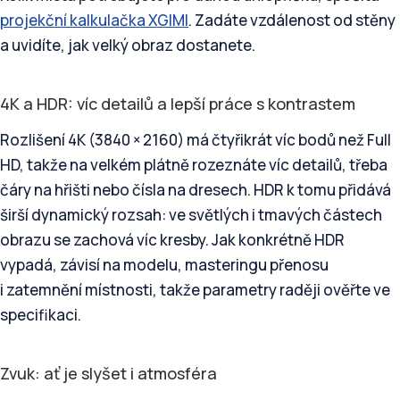
projekční kalkulačka XGIMI
. Zadáte vzdálenost od stěny
a uvidíte, jak velký obraz dostanete.
4K a HDR: víc detailů a lepší práce s kontrastem
Rozlišení 4K (3840 × 2160) má čtyřikrát víc bodů než Full
HD, takže na velkém plátně rozeznáte víc detailů, třeba
čáry na hřišti nebo čísla na dresech. HDR k tomu přidává
širší dynamický rozsah: ve světlých i tmavých částech
obrazu se zachová víc kresby. Jak konkrétně HDR
vypadá, závisí na modelu, masteringu přenosu
i zatemnění místnosti, takže parametry raději ověřte ve
specifikaci.
Zvuk: ať je slyšet i atmosféra