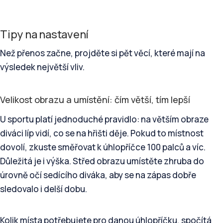
Tipy na nastavení
Než přenos začne, projděte si pět věcí, které mají na
výsledek největší vliv.
Velikost obrazu a umístění: čím větší, tím lepší
U sportu platí jednoduché pravidlo: na větším obraze
diváci líp vidí, co se na hřišti děje. Pokud to místnost
dovolí, zkuste směřovat k úhlopříčce 100 palců a víc.
Důležitá je i výška. Střed obrazu umístěte zhruba do
úrovně očí sedícího diváka, aby se na zápas dobře
sledovalo i delší dobu.
Kolik místa potřebujete pro danou úhlopříčku, spočítá