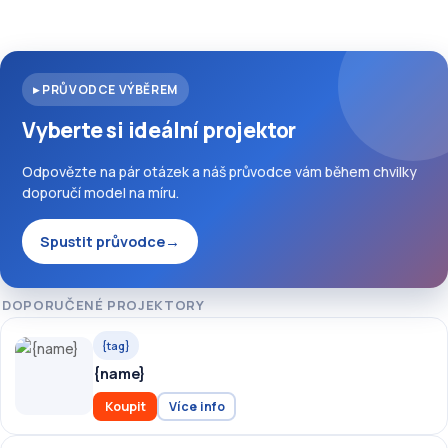
▸ PRŮVODCE VÝBĚREM
Vyberte si ideální projektor
Odpovězte na pár otázek a náš průvodce vám během chvilky
doporučí model na míru.
Spustit průvodce
→
DOPORUČENÉ PROJEKTORY
{tag}
{name}
Koupit
Více info