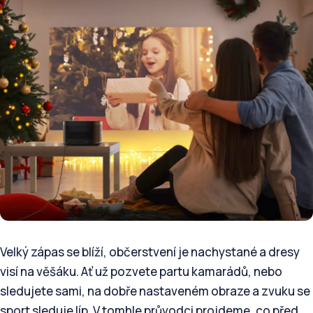
Velký zápas se blíží, občerstvení je nachystané a dresy
visí na věšáku. Ať už pozvete partu kamarádů, nebo
sledujete sami, na dobře nastaveném obraze a zvuku se
sport sleduje líp. V tomhle průvodci projdeme, co před