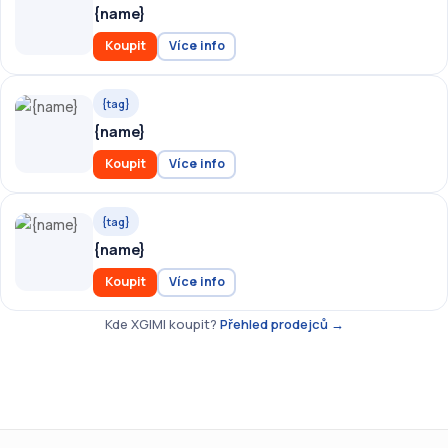
{name}
Koupit
Více info
{tag}
{name}
Koupit
Více info
{tag}
{name}
Koupit
Více info
Kde XGIMI koupit?
Přehled prodejců →