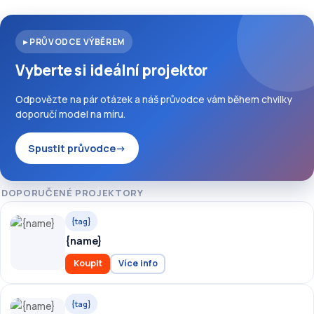
▸ PRŮVODCE VÝBĚREM
Vyberte si ideální projektor
Odpovězte na pár otázek a náš průvodce vám během chvilky
doporučí model na míru.
Spustit průvodce
→
DOPORUČENÉ PROJEKTORY
{tag}
{name}
Koupit
Více info
{tag}