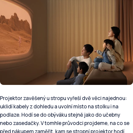
Projektor zavěšený u stropu vyřeší dvě věci najednou:
uklidí kabely z dohledu a uvolní místo na stolku i na
podlaze. Hodí se do obýváku stejně jako do učebny
nebo zasedačky. V tomhle průvodci projdeme, na co se
před nákupem zaměřit, kam se stropní projektor hodí