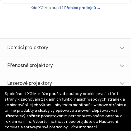
Kde XGIMI koupit?
Přehled prodejců →
Domácí projektory
Přenosné projektory
Laserové projektory
Společnost XGIMI může používat soubory cookie první a třetí
strany k zachování základních funkcí našich webových stránek a
Nákup a podpora
ke sledování jejich výkonu, abychom mohli naše webové stránky a
online produkty a služby vylepšovat a zároveň zlepšovat váš
uživatelský zážitek poskytováním personalizovaného obsahu a
Pomoc s výběrem
reklam na míru. Vyberte možnost nebo přejděte do Nastavení
cookies a spravujte své předvolby.
Více informací