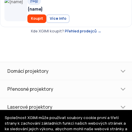
{tag}
{name}
Koupit
Více info
Kde XGIMI koupit?
Přehled prodejců →
Domácí projektory
Přenosné projektory
Laserové projektory
Společnost XGIMI může používat soubory cookie první a třetí
strany k zachování základních funkcí našich webových stránek a
Nákup a podpora
ke sledování jejich výkonu, abychom mohli naše webové stránky a