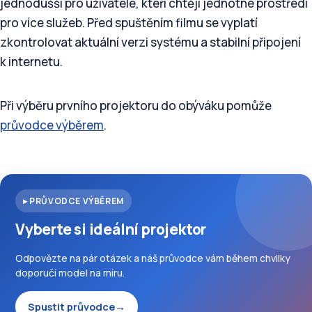
jednodušší pro uživatele, kteří chtějí jednotné prostředí
pro více služeb. Před spuštěním filmu se vyplatí
zkontrolovat aktuální verzi systému a stabilní připojení
k internetu.
Při výběru prvního projektoru do obýváku pomůže
průvodce výběrem
.
▸ PRŮVODCE VÝBĚREM
Vyberte si ideální projektor
Odpovězte na pár otázek a náš průvodce vám během chvilky
doporučí model na míru.
Spustit průvodce
→