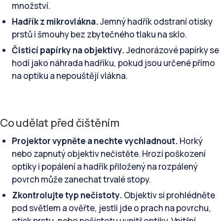
množství.
Hadřík z mikrovlákna.
Jemný hadřík odstraní otisky
prstů i šmouhy bez zbytečného tlaku na sklo.
Čisticí papírky na objektivy.
Jednorázové papírky se
hodí jako náhrada hadříku, pokud jsou určené přímo
na optiku a nepouštějí vlákna.
Co udělat před čištěním
Projektor vypněte a nechte vychladnout.
Horký
nebo zapnutý objektiv nečistěte. Hrozí poškození
optiky i popálení a hadřík přiložený na rozpálený
povrch může zanechat trvalé stopy.
Zkontrolujte typ nečistoty.
Objektiv si prohlédněte
pod světlem a ověřte, jestli jde o prach na povrchu,
otisk prstu, nebo nečistotu uvnitř optiky. Vnitřní