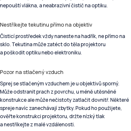
nepouští vlákna, a neabrazivní čistič na optiku.
Nestříkejte tekutinu přímo na objektiv
Čisticí prostředek vždy naneste na hadřík, ne přímo na
sklo. Tekutina může zatéct do těla projektoru
a poškodit optiku nebo elektroniku.
Pozor na stlačený vzduch
Sprej se stlačeným vzduchem je u objektivů sporný.
Může odstranit prach z povrchu, u méně utěsněné
konstrukce ale může nečistoty zatlačit dovnitř. Některé
spreje navíc zanechávají zbytky. Pokud ho použijete,
ověřte konstrukci projektoru, držte nízký tlak
a nestříkejte z malé vzdálenosti.