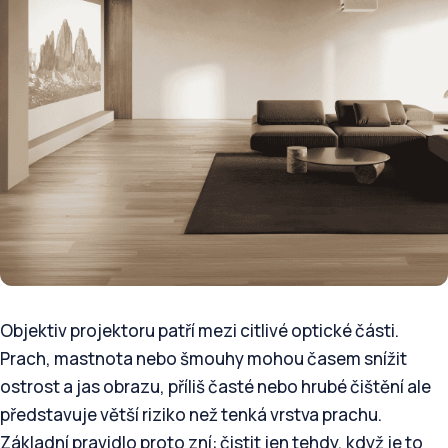
Objektiv projektoru patří mezi citlivé optické části.
Prach, mastnota nebo šmouhy mohou časem snížit
ostrost a jas obrazu, příliš časté nebo hrubé čištění ale
představuje větší riziko než tenká vrstva prachu.
Základní pravidlo proto zní: čistit jen tehdy, když je to