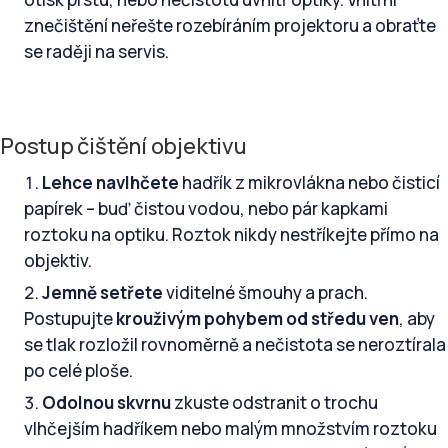
znečištění neřešte rozebíráním projektoru a obraťte
se raději na servis.
Postup čištění objektivu
Lehce navlhčete
hadřík z mikrovlákna nebo čisticí
papírek – buď čistou vodou, nebo pár kapkami
roztoku na optiku. Roztok nikdy nestříkejte přímo na
objektiv.
Jemně setřete
viditelné šmouhy a prach.
Postupujte
krouživým pohybem od středu ven
, aby
se tlak rozložil rovnoměrně a nečistota se neroztírala
po celé ploše.
Odolnou skvrnu
zkuste odstranit o trochu
vlhčejším hadříkem nebo malým množstvím roztoku