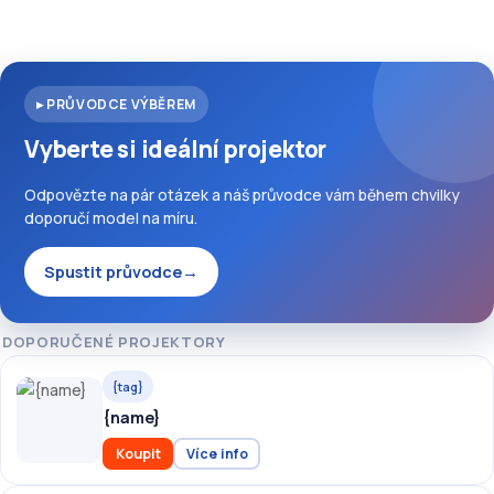
▸ PRŮVODCE VÝBĚREM
Vyberte si ideální projektor
Odpovězte na pár otázek a náš průvodce vám během chvilky
doporučí model na míru.
Spustit průvodce
→
DOPORUČENÉ PROJEKTORY
{tag}
{name}
Koupit
Více info