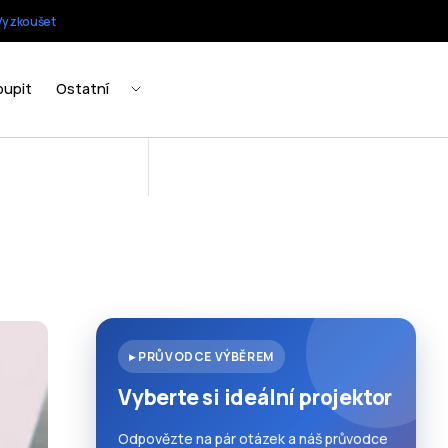
▸ PRŮVODCE VÝBĚREM
Vyberte si ideální projektor
Odpovězte na pár otázek a náš průvodce