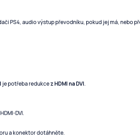
ači PS4, audio výstup převodníku, pokud jej má, nebo př
I
je potřeba redukce
z HDMI na DVI
.
 HDMI-DVI.
oru a konektor dotáhněte.