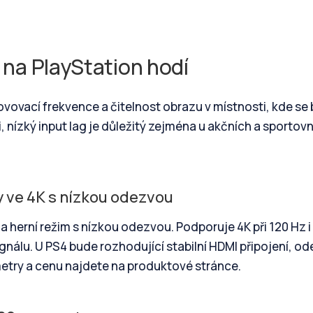
e na PlayStation hodí
vovací frekvence a čitelnost obrazu v místnosti, kde se
 nízký input lag je důležitý zejména u akčních a sportov
y ve 4K s nízkou odezvou
 a herní režim s nízkou odezvou. Podporuje 4K při 120 Hz 
signálu. U PS4 bude rozhodující stabilní HDMI připojení, o
metry a cenu najdete na produktové stránce.