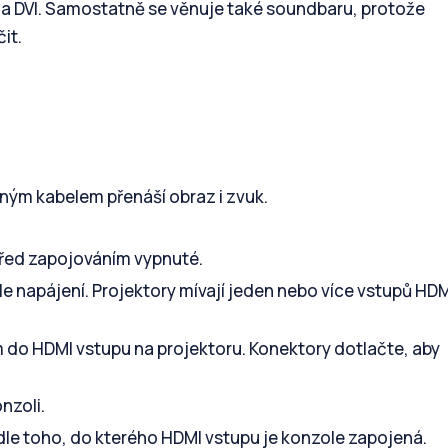
A a DVI. Samostatně se věnuje také soundbaru, protože
it.
iným kabelem přenáší obraz i zvuk.
před zapojováním vypnuté.
e napájení. Projektory mívají jeden nebo více vstupů HDM
do HDMI vstupu na projektoru. Konektory dotlačte, aby
nzoli.
le toho, do kterého HDMI vstupu je konzole zapojená.