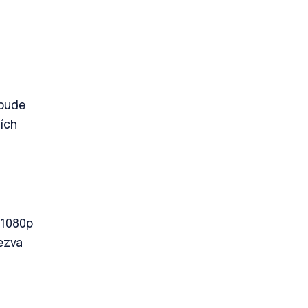
 bude
ních
i 1080p
dezva