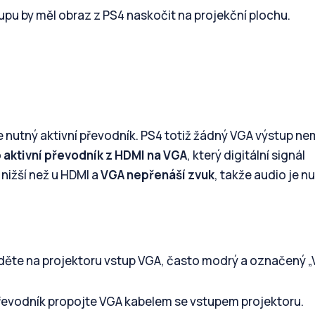
pu by měl obraz z PS4 naskočit na projekční plochu.
je nutný aktivní převodník. PS4 totiž žádný VGA výstup n
o
aktivní převodník z HDMI na VGA
, který digitální signál
nižší než u HDMI a
VGA nepřenáší zvuk
, takže audio je n
děte na projektoru vstup VGA, často modrý a označený „
řevodník propojte VGA kabelem se vstupem projektoru.