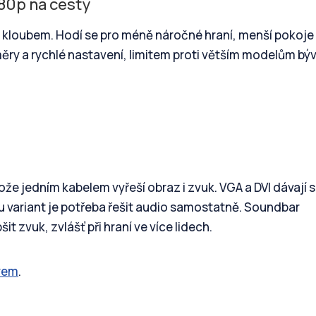
080p na cesty
ím kloubem. Hodí se pro méně náročné hraní, menší pokoj
ry a rychlé nastavení, limitem proti větším modelům bý
ože jedním kabelem vyřeší obraz i zvuk. VGA a DVI dávají 
ou variant je potřeba řešit audio samostatně. Soundbar
t zvuk, zvlášť při hraní ve více lidech.
rem
.