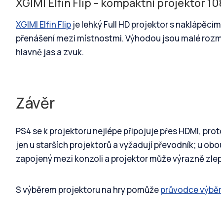
XGIMI Elfin Flip – kompaktní projektor 1
XGIMI Elfin Flip
je lehký Full HD projektor s naklápěc
přenášení mezi místnostmi. Výhodou jsou malé rozmě
hlavně jas a zvuk.
Závěr
PS4 se k projektoru nejlépe připojuje přes HDMI, prot
jen u starších projektorů a vyžadují převodník; u ob
zapojený mezi konzoli a projektor může výrazně zlepši
S výběrem projektoru na hry pomůže
průvodce výbě