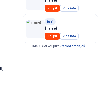
{name}
Koupit
Více info
{tag}
{name}
Koupit
Více info
Kde XGIMI koupit?
Přehled prodejců →
I,