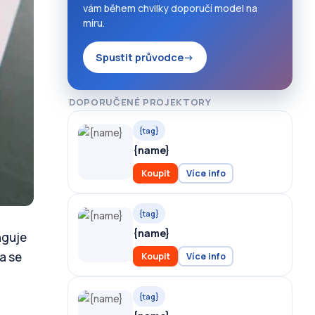
vám během chvilky doporučí model na
míru.
Spustit průvodce
→
DOPORUČENÉ PROJEKTORY
{tag}
{name}
Koupit
Více info
{tag}
{name}
nguje
a se
Koupit
Více info
{tag}