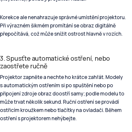
Korekce ale nenahrazuje správné umístění projektoru.
Při výrazném šikmém promítání se obraz digitálně
přepočítává, což může snížit ostrost hlavně v rozích.
3. Spusťte automatické ostření, nebo
zaostřete ručně
Projektor zapněte a nechte ho krátce zahřát. Modely
s automatickým ostřením si po spuštění nebo po
připojení zdroje obraz doostří samy; podle modelu to
může trvat několik sekund. Ruční ostření se provádí
ostřicím kroužkem nebo tlačítky na ovladači. Během
ostření s projektorem nehýbejte.