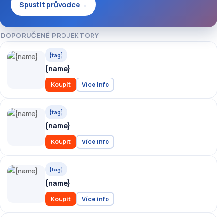
Spustit průvodce
→
DOPORUČENÉ PROJEKTORY
{tag}
{name}
Koupit
Více info
{tag}
{name}
Koupit
Více info
{tag}
{name}
Koupit
Více info