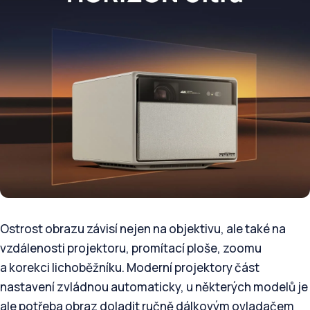
Ostrost obrazu závisí nejen na objektivu, ale také na
vzdálenosti projektoru, promítací ploše, zoomu
a korekci lichoběžníku. Moderní projektory část
nastavení zvládnou automaticky, u některých modelů je
ale potřeba obraz doladit ručně dálkovým ovladačem