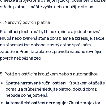
omezte a projektor srovnejte fyzicky: posuňte ho blíž ke
středu plátna, změňte výšku nebo použijte stojan.
4. Nerovný povrch plátna
Promítací plocha má být hladká, čistá a jednobarevná.
Hrubá nebo zvlněná stěna obraz láme a zkresluje, takže
na ní nemusí být dokonale ostrý ani po správném
zaostření. Promítací plátno zpravidla nabídne rovnější
povrch než běžná zeď.
5. Potíže s ostřicím kroužkem nebo s automatikou
Špatně nastavené ruční ostření:
Kroužkem otáčejte
pomalu a průběžně sledujte plátno, dokud obraz
nebude co nejostřejší.
Automatické ostření nereaguje:
Zkuste projektor