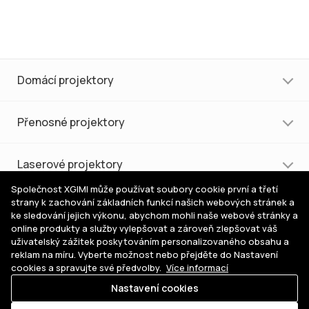
Domácí projektory
Přenosné projektory
Laserové projektory
Společnost XGIMI může používat soubory cookie první a třetí
strany k zachování základních funkcí našich webových stránek a
Nákup a podpora
ke sledování jejich výkonu, abychom mohli naše webové stránky a
online produkty a služby vylepšovat a zároveň zlepšovat váš
uživatelský zážitek poskytováním personalizovaného obsahu a
Pomoc s výběrem
reklam na míru. Vyberte možnost nebo přejděte do Nastavení
cookies a spravujte své předvolby.
Více informací
Nastavení cookies
Kde
© 2026 XGIMI Česká republika. Všechna práva vyhrazena.
koupit