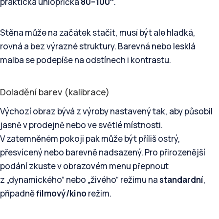
praktická úhlopříčka
80–100″
.
Stěna může na začátek stačit, musí být ale hladká,
rovná a bez výrazné struktury. Barevná nebo lesklá
malba se podepíše na odstínech i kontrastu.
Doladění barev (kalibrace)
Výchozí obraz bývá z výroby nastavený tak, aby působil
jasně v prodejně nebo ve světlé místnosti.
V zatemněném pokoji pak může být příliš ostrý,
přesvícený nebo barevně nadsazený. Pro přirozenější
podání zkuste v obrazovém menu přepnout
z „dynamického“ nebo „živého“ režimu na
standardní
,
případně
filmový/kino
režim.