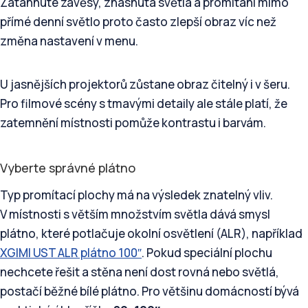
Zatáhnuté závěsy, zhasnutá světla a promítání mimo
přímé denní světlo proto často zlepší obraz víc než
změna nastavení v menu.
U jasnějších projektorů zůstane obraz čitelný i v šeru.
Pro filmové scény s tmavými detaily ale stále platí, že
zatemnění místnosti pomůže kontrastu i barvám.
Vyberte správné plátno
Typ promítací plochy má na výsledek znatelný vliv.
V místnosti s větším množstvím světla dává smysl
plátno, které potlačuje okolní osvětlení (ALR), například
XGIMI UST ALR plátno 100″
. Pokud speciální plochu
nechcete řešit a stěna není dost rovná nebo světlá,
postačí běžné bílé plátno. Pro většinu domácností bývá