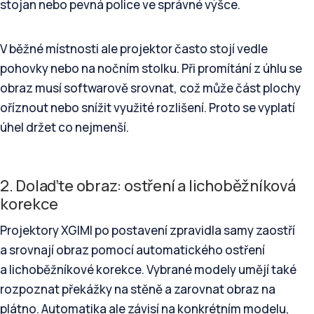
stojan nebo pevná police ve správné výšce.
V běžné místnosti ale projektor často stojí vedle
pohovky nebo na nočním stolku. Při promítání z úhlu se
obraz musí softwarově srovnat, což může část plochy
oříznout nebo snížit využité rozlišení. Proto se vyplatí
úhel držet co nejmenší.
2. Dolaďte obraz: ostření a lichoběžníková
korekce
Projektory XGIMI po postavení zpravidla samy zaostří
a srovnají obraz pomocí automatického ostření
a lichoběžníkové korekce. Vybrané modely umějí také
rozpoznat překážky na stěně a zarovnat obraz na
plátno. Automatika ale závisí na konkrétním modelu,