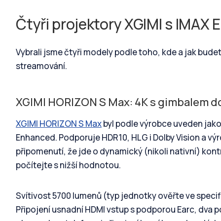
Čtyři projektory XGIMI s IMAX
Vybrali jsme čtyři modely podle toho, kde a jak bude
streamování.
XGIMI HORIZON S Max: 4K s gimbalem d
XGIMI HORIZON S Max
byl podle výrobce uveden jako 
Enhanced. Podporuje HDR10, HLG i Dolby Vision a výro
připomenutí, že jde o dynamický (nikoli nativní) kont
počítejte s nižší hodnotou.
Svítivost 5700 lumenů (typ jednotky ověřte ve specif
Připojení usnadní HDMI vstup s podporou Earc, dva 