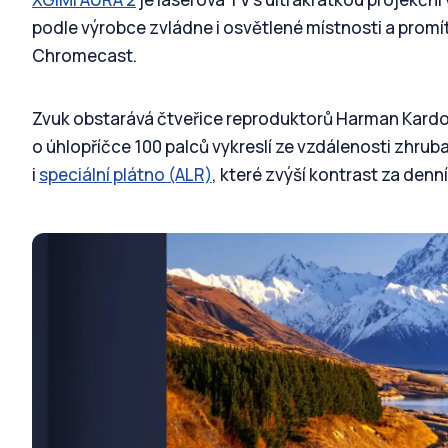
podle výrobce zvládne i osvětlené místnosti a promít
Chromecast.
Zvuk obstarává čtveřice reproduktorů Harman Kardon
o úhlopříčce 100 palců vykreslí ze vzdálenosti zhruba
i
speciální plátno (ALR)
, které zvýší kontrast za denn