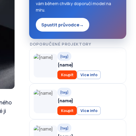
vám během chvilky doporučí model na
míru.
Spustit průvodce
→
DOPORUČENÉ PROJEKTORY
{tag}
{name}
Koupit
Více info
{tag}
{name}
ěžného
 ji
Koupit
Více info
{tag}