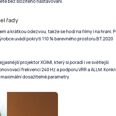
nete bez složitého nastavování.
el řady
em a krátkou odezvou, takže se hodí na filmy i na hraní. 
 výrobce uvádí pokrytí 110 % barevného prostoru BT.2020
jasnější projektor XGIMI, který si poradí i ve světlejší
 obnovovací frekvenci 240 Hz a podporu VRR a ALLM. Konkr
í maximální dosažitelné parametry.