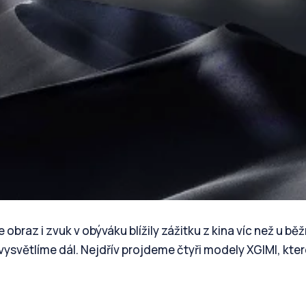
e obraz i zvuk v obýváku blížily zážitku z kina víc než u b
ysvětlíme dál. Nejdřív projdeme čtyři modely XGIMI, které