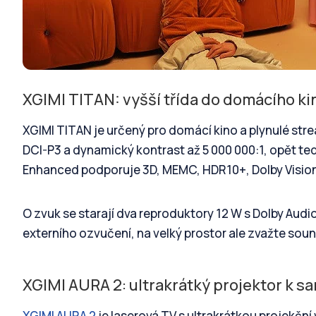
XGIMI TITAN: vyšší třída do domácího ki
XGIMI TITAN je určený pro domácí kino a plynulé str
DCI-P3 a dynamický kontrast až 5 000 000:1, opět te
Enhanced podporuje 3D, MEMC, HDR10+, Dolby Visio
O zvuk se starají dva reproduktory 12 W s Dolby Audio 
externího ozvučení, na velký prostor ale zvažte so
XGIMI AURA 2: ultrakrátký projektor k s
XGIMI AURA 2
je laserová TV s ultrakrátkou projekční