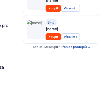
{name}
Koupit
Více info
{tag}
V pro
{name}
Koupit
Více info
Kde XGIMI koupit?
Přehled prodejců →
 za