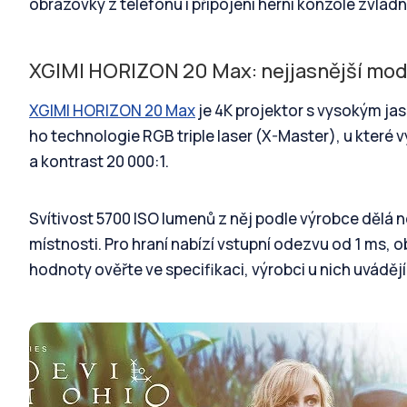
obrazovky z telefonu i připojení herní konzole zvlád
XGIMI HORIZON 20 Max: nejjasnější mod
XGIMI HORIZON 20 Max
je 4K projektor s vysokým jas
ho technologie RGB triple laser (X-Master), u které
a kontrast 20 000:1.
Svítivost 5700 ISO lumenů z něj podle výrobce dělá nej
místnosti. Pro hraní nabízí vstupní odezvu od 1 ms,
hodnoty ověřte ve specifikaci, výrobci u nich uváděj