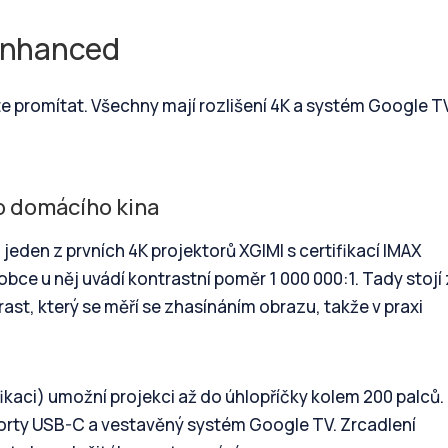
 Enhanced
te promítat. Všechny mají rozlišení 4K a systém Google T
o domácího kina
jeden z prvních 4K projektorů XGIMI s certifikací IMAX
bce u něj uvádí kontrastní poměr 1 000 000:1. Tady stojí
rast, který se měří se zhasínáním obrazu, takže v praxi
ikaci) umožní projekci až do úhlopříčky kolem 200 palců.
porty USB-C a vestavěný systém Google TV. Zrcadlení