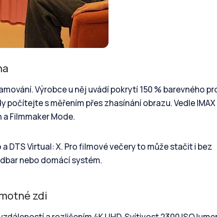
na
eamování. Výrobce u něj uvádí pokrytí 150 % barevného pr
dy počítejte s měřením přes zhasínání obrazu. Vedle IMAX
n a Filmmaker Mode.
a DTS Virtual: X. Pro filmové večery to může stačit i bez
undbar nebo domácí systém.
amotné zdi
 vzdáleností a rozlišením 4K UHD. Svítivost 2300 ISO lum