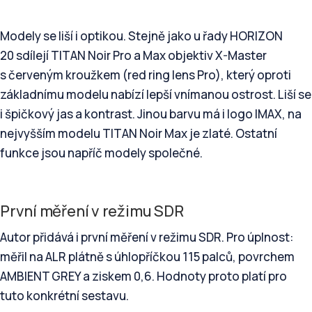
Modely se liší i optikou. Stejně jako u řady HORIZON
20 sdílejí TITAN Noir Pro a Max objektiv X-Master
s červeným kroužkem (red ring lens Pro), který oproti
základnímu modelu nabízí lepší vnímanou ostrost. Liší se
i špičkový jas a kontrast. Jinou barvu má i logo IMAX, na
nejvyšším modelu TITAN Noir Max je zlaté. Ostatní
funkce jsou napříč modely společné.
První měření v režimu SDR
Autor přidává i první měření v režimu SDR. Pro úplnost:
měřil na ALR plátně s úhlopříčkou 115 palců, povrchem
AMBIENT GREY a ziskem 0,6. Hodnoty proto platí pro
tuto konkrétní sestavu.