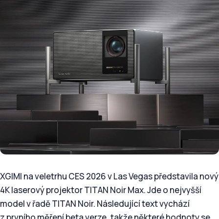
XGIMI na veletrhu CES 2026 v Las Vegas představila nový
4K laserový projektor TITAN Noir Max. Jde o nejvyšší
model v řadě TITAN Noir. Následující text vychází
z prvního měření beta verze, takže některé hodnoty se