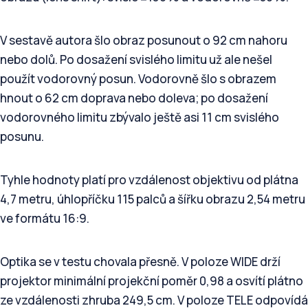
V sestavě autora šlo obraz posunout o 92 cm nahoru
nebo dolů. Po dosažení svislého limitu už ale nešel
použít vodorovný posun. Vodorovně šlo s obrazem
hnout o 62 cm doprava nebo doleva; po dosažení
vodorovného limitu zbývalo ještě asi 11 cm svislého
posunu.
Tyhle hodnoty platí pro vzdálenost objektivu od plátna
4,7 metru, úhlopříčku 115 palců a šířku obrazu 2,54 metru
ve formátu 16:9.
Optika se v testu chovala přesně. V poloze WIDE drží
projektor minimální projekční poměr 0,98 a osvítí plátno
ze vzdálenosti zhruba 249,5 cm. V poloze TELE odpovídá