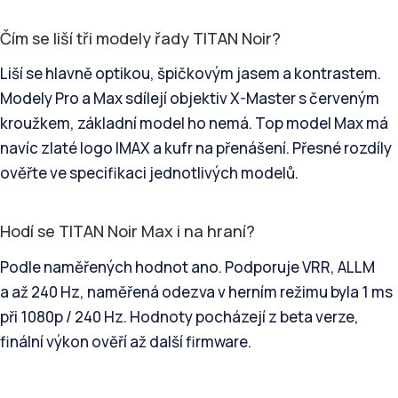
Čím se liší tři modely řady TITAN Noir?
Liší se hlavně optikou, špičkovým jasem a kontrastem.
Modely Pro a Max sdílejí objektiv X-Master s červeným
kroužkem, základní model ho nemá. Top model Max má
navíc zlaté logo IMAX a kufr na přenášení. Přesné rozdíly
ověřte ve specifikaci jednotlivých modelů.
Hodí se TITAN Noir Max i na hraní?
Podle naměřených hodnot ano. Podporuje VRR, ALLM
a až 240 Hz, naměřená odezva v herním režimu byla 1 ms
při 1080p / 240 Hz. Hodnoty pocházejí z beta verze,
finální výkon ověří až další firmware.