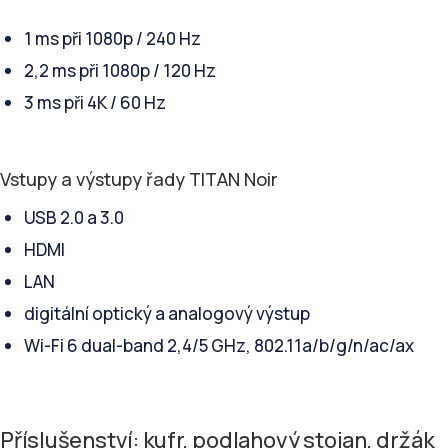
1 ms při 1080p / 240 Hz
2,2 ms při 1080p / 120 Hz
3 ms při 4K / 60 Hz
Vstupy a výstupy řady TITAN Noir
USB 2.0 a 3.0
HDMI
LAN
digitální optický a analogový výstup
Wi-Fi 6 dual-band 2,4/5 GHz, 802.11a/b/g/n/ac/ax
Příslušenství: kufr, podlahový stojan, držák