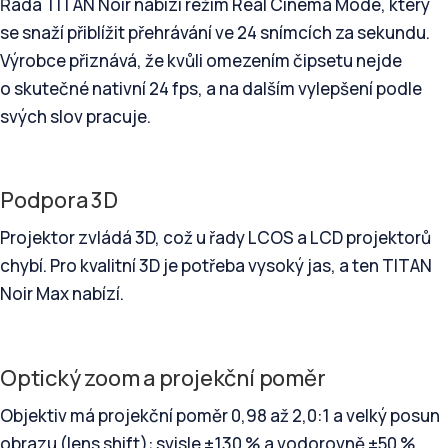
Řada TITAN Noir nabízí režim Real Cinema Mode, který
se snaží přiblížit přehrávání ve 24 snímcích za sekundu.
Výrobce přiznává, že kvůli omezením čipsetu nejde
o skutečné nativní 24 fps, a na dalším vylepšení podle
svých slov pracuje.
Podpora 3D
Projektor zvládá 3D, což u řady LCOS a LCD projektorů
chybí. Pro kvalitní 3D je potřeba vysoký jas, a ten TITAN
Noir Max nabízí.
Optický zoom a projekční poměr
Objektiv má projekční poměr 0,98 až 2,0:1 a velký posun
obrazu (lens shift): svisle ±130 % a vodorovně ±50 %.