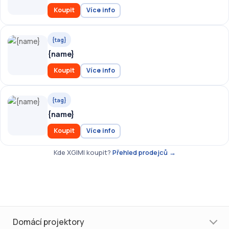
Koupit
Více info
{tag}
{name}
Koupit
Více info
{tag}
{name}
Koupit
Více info
Kde XGIMI koupit?
Přehled prodejců →
Domácí projektory