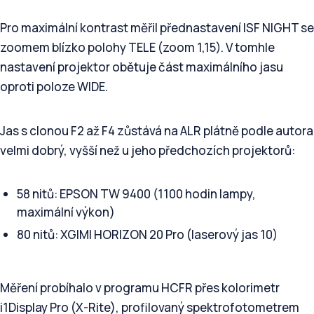
Pro maximální kontrast měřil přednastavení ISF NIGHT se
zoomem blízko polohy TELE (zoom 1,15). V tomhle
nastavení projektor obětuje část maximálního jasu
oproti poloze WIDE.
Jas s clonou F2 až F4 zůstává na ALR plátně podle autora
velmi dobrý, vyšší než u jeho předchozích projektorů:
58 nitů: EPSON TW 9400 (1100 hodin lampy,
maximální výkon)
80 nitů: XGIMI HORIZON 20 Pro (laserový jas 10)
Měření probíhalo v programu HCFR přes kolorimetr
i1Display Pro (X-Rite), profilovaný spektrofotometrem