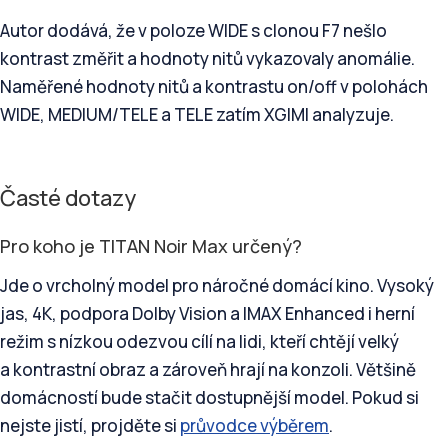
Autor dodává, že v poloze WIDE s clonou F7 nešlo
kontrast změřit a hodnoty nitů vykazovaly anomálie.
Naměřené hodnoty nitů a kontrastu on/off v polohách
WIDE, MEDIUM/TELE a TELE zatím XGIMI analyzuje.
Časté dotazy
Pro koho je TITAN Noir Max určený?
Jde o vrcholný model pro náročné domácí kino. Vysoký
jas, 4K, podpora Dolby Vision a IMAX Enhanced i herní
režim s nízkou odezvou cílí na lidi, kteří chtějí velký
a kontrastní obraz a zároveň hrají na konzoli. Většině
domácností bude stačit dostupnější model. Pokud si
nejste jistí, projděte si
průvodce výběrem
.