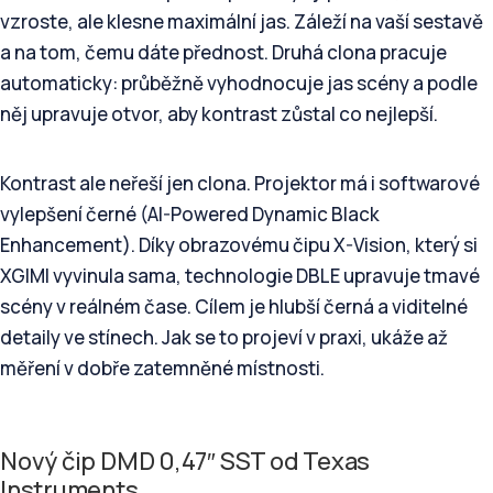
vzroste, ale klesne maximální jas. Záleží na vaší sestavě
a na tom, čemu dáte přednost. Druhá clona pracuje
automaticky: průběžně vyhodnocuje jas scény a podle
něj upravuje otvor, aby kontrast zůstal co nejlepší.
Kontrast ale neřeší jen clona. Projektor má i softwarové
vylepšení černé (AI-Powered Dynamic Black
Enhancement). Díky obrazovému čipu X-Vision, který si
XGIMI vyvinula sama, technologie DBLE upravuje tmavé
scény v reálném čase. Cílem je hlubší černá a viditelné
detaily ve stínech. Jak se to projeví v praxi, ukáže až
měření v dobře zatemněné místnosti.
Nový čip DMD 0,47″ SST od Texas
Instruments