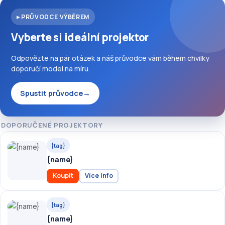
▸ PRŮVODCE VÝBĚREM
Vyberte si ideální projektor
Odpovězte na pár otázek a náš průvodce vám během chvilky
doporučí model na míru.
Spustit průvodce
→
DOPORUČENÉ PROJEKTORY
{tag}
{name}
Koupit
Více info
{tag}
{name}