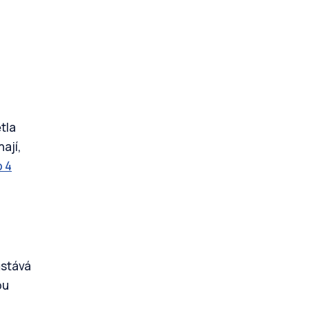
tla
ají,
 4
ůstává
ou