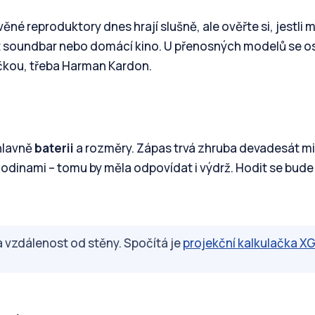
ěné reproduktory dnes hrají slušně, ale ověřte si, jestli 
jit soundbar nebo domácí kino. U přenosných modelů se o
čkou, třeba Harman Kardon.
hlavně
baterii
a rozměry. Zápas trvá zhruba devadesát mi
odinami – tomu by měla odpovídat i výdrž. Hodit se bude
a vzdálenost od stěny. Spočítá je
projekční kalkulačka XG