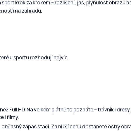
 sport krok za krokem – rozlišení, jas, plynulost obrazu a
nost i na zahradu.
eré u sportu rozhodují nejvíc.
než Full HD. Na velkém plátně to poznáte – trávník i dresy
 i filmy.
 občasný zápas stačí. Za nižší cenu dostanete ostrý obr