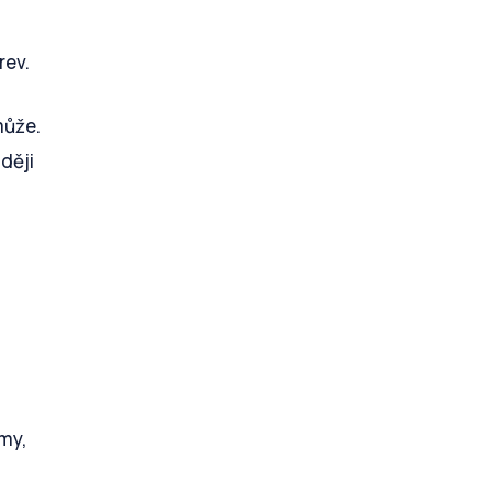
rev.
může.
ději
lmy,