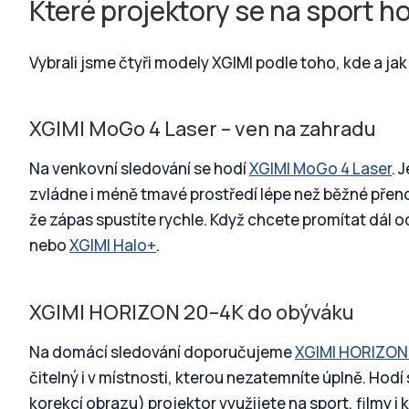
Které projektory se na sport h
Vybrali jsme čtyři modely XGIMI podle toho, kde a ja
XGIMI MoGo 4 Laser – ven na zahradu
Na venkovní sledování se hodí
XGIMI MoGo 4 Laser
. 
zvládne i méně tmavé prostředí lépe než běžné přeno
že zápas spustíte rychle. Když chcete promítat dál o
nebo
XGIMI Halo+
.
XGIMI HORIZON 20–4K do obýváku
Na domácí sledování doporučujeme
XGIMI HORIZON
čitelný i v místnosti, kterou nezatemníte úplně. Hodí
korekcí obrazu) projektor využijete na sport, filmy i 