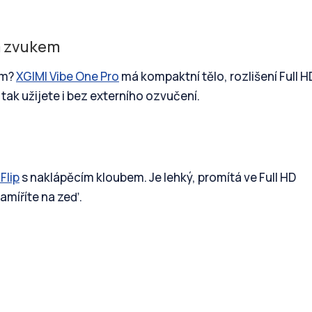
m zvukem
em?
XGIMI Vibe One Pro
má kompaktní tělo, rozlišení Full H
ak užijete i bez externího ozvučení.
Flip
s naklápěcím kloubem. Je lehký, promítá ve Full HD
amíříte na zeď.