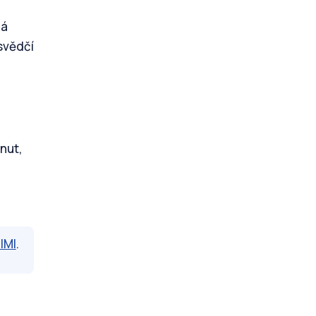
má
svědčí
nut,
IMI
.