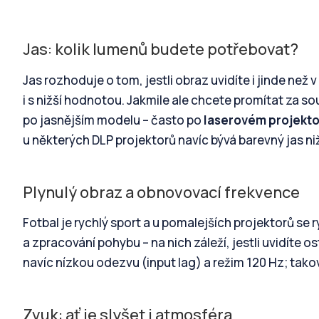
Jas: kolik lumenů budete potřebovat?
Jas rozhoduje o tom, jestli obraz uvidíte i jinde než
i s nižší hodnotou. Jakmile ale chcete promítat za s
po jasnějším modelu – často po
laserovém projekto
u některých DLP projektorů navíc bývá barevný jas nižš
Plynulý obraz a obnovovací frekvence
Fotbal je rychlý sport a u pomalejších projektorů se
a zpracování pohybu – na nich záleží, jestli uvidíte os
navíc nízkou odezvu (input lag) a režim 120 Hz; takov
Zvuk: ať je slyšet i atmosféra