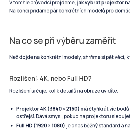
V tomhle průvodci projdeme,
jak vybrat projektor
na
Na konci přidáme pár konkrétních modelů pro domác
Na co se při výběru zaměřit
Než dojde na konkrétní modely, shrňme si pět věcí, kt
Rozlišení: 4K, nebo Full HD?
Rozlišení určuje, kolik detailů na obraze uvidíte.
Projektor 4K (3840 × 2160)
má čtyřikrát víc bodů 
ostřejší. Dává smysl, pokud na projektoru sledujete
Full HD (1920 × 1080)
je dnes běžný standard a na