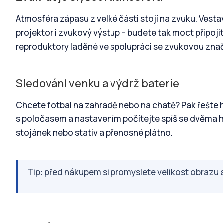
Atmosféra zápasu z velké části stojí na zvuku. Vestav
projektor i zvukový výstup – budete tak moct připo
reproduktory laděné ve spolupráci se zvukovou zna
Sledování venku a výdrž baterie
Chcete fotbal na zahradě nebo na chatě? Pak řešte 
s poločasem a nastavením počítejte spíš se dvěma h
stojánek nebo stativ a přenosné plátno.
Tip: před nákupem si promyslete velikost obrazu 