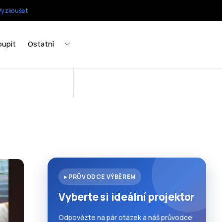
▸ PRŮVODCE VÝBĚREM
Vyberte si ideální projektor
Odpovězte na pár otázek a náš průvodce