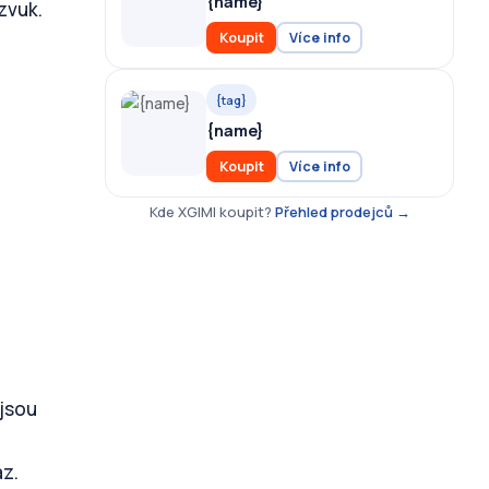
{name}
 zvuk.
Koupit
Více info
{tag}
{name}
Koupit
Více info
Kde XGIMI koupit?
Přehled prodejců →
 jsou
az.