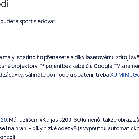
odí
k budete sport sledovat.
Je malý, snadno ho přenesete a díky laserovému zdroji svě
sné projektory. Připojení bez kabelů a Google TV znamen
d zásuvky, sáhněte po modelu s baterií, třeba
XGIMI MoGo
 20
. Má rozlišení 4K a jas 3200 ISO lumenů, takže obraz z
 se i na hraní – díky nízké odezvě (s vypnutou automatick
konzoli.