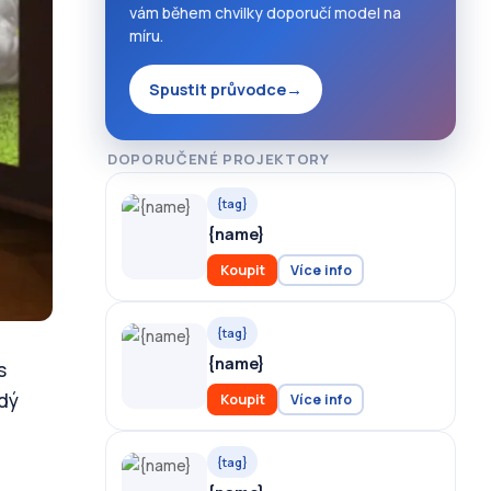
vám během chvilky doporučí model na
míru.
Spustit průvodce
→
DOPORUČENÉ PROJEKTORY
{tag}
{name}
Koupit
Více info
{tag}
{name}
s
ždý
Koupit
Více info
{tag}