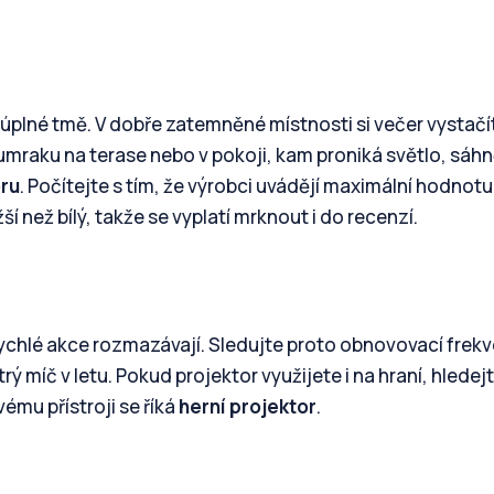
 v úplné tmě. V dobře zatemněné místnosti si večer vystačí
oumraku na terase nebo v pokoji, kam proniká světlo, sáh
ru
. Počítejte s tím, že výrobci uvádějí maximální hodnotu
í než bílý, takže se vyplatí mrknout i do recenzí.
 rychlé akce rozmazávají. Sledujte proto obnovovací frek
trý míč v letu. Pokud projektor využijete i na hraní, hledej
ému přístroji se říká
herní projektor
.