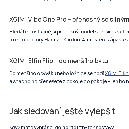
XGIMI Vibe One Pro – přenosný se silný
Hledáte dostupnější přenosný model s lepším zvuk
a reproduktory Harman Kardon. Atmosféru zápasu si t
XGIMI Elfin Flip – do menšího bytu
Do menšího obýváku nebo ložnice se hodí
XGIMI Elfin 
a snadno ho přenesete z pokoje do pokoje – jen ho n
Jak sledování ještě vylepšit
Když máte vybráno, doladěte i zbytek sestavy: