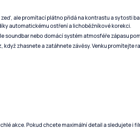
zeď, ale promítací plátno přidá na kontrastu a sytosti ba
díky automatickému ostření a lichoběžníkové korekci.
 ale soundbar nebo domácí systém atmosféře zápasu po
raz, když zhasnete a zatáhnete závěsy. Venku promítejte ra
ychlé akce. Pokud chcete maximální detail a sledujete i fi