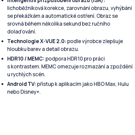
Inteligentní přizpůsobení obrazu (ISA):
lichoběžníková korekce, zarovnání obrazu, vyhýbání
se překážkám a automatické ostření. Obraz se
srovná během několika sekund bez ručního
dolaďování.
Technologie X-VUE 2.0:
podle výrobce zlepšuje
hloubku barev a detail obrazu.
HDR10 / MEMC:
podpora HDR10 pro práci
s kontrastem. MEMC omezuje rozmazání a zpoždění
u rychlých scén.
Android TV:
přístup k aplikacím jako HBO Max, Hulu
nebo Disney+.