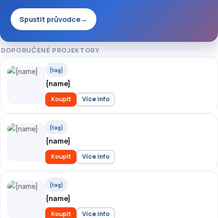
Spustit průvodce
→
DOPORUČENÉ PROJEKTORY
{tag}
{name}
Koupit
Více info
{tag}
{name}
Koupit
Více info
{tag}
{name}
Koupit
Více info