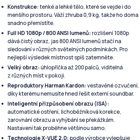
Konstrukce:
tenké a lehké tělo, které se vejde i do
menšího prostoru. Váží zhruba 0,9 kg, takže ho doma
snadno přemístíte.
Full HD 1080p / 800 ANSI lumenů:
rozlišení 1080p
dává čistý obraz, jas 800 ANSI lumenů stačí na
sledování v různých světelných podmínkách. Pro
nejlepší výsledek místnost spíš zatemněte.
Velký obraz:
úhlopříčka až 200 palců, viditelná
z různých míst v pokoji.
Reproduktory Harman Kardon:
vestavěné ozvučení,
díky kterému nemusíte hned řešit externí soundbar.
Inteligentní přizpůsobení obrazu (ISA):
automatické ostření, lichoběžníková korekce,
zarovnání obrazu a vyhýbání se překážkám.
Nastavení tak proběhne většinou samo.
Technologie X-VUE 2.0:
podle výrobce vylepšuje