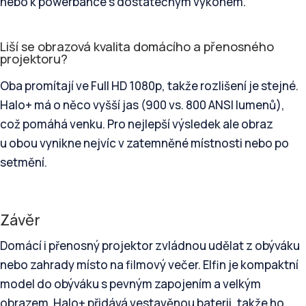
nebo k powerbance s dostatečným výkonem.
Liší se obrazová kvalita domácího a přenosného
projektoru?
Oba promítají ve Full HD 1080p, takže rozlišení je stejné.
Halo+ má o něco vyšší jas (900 vs. 800 ANSI lumenů),
což pomáhá venku. Pro nejlepší výsledek ale obraz
u obou vynikne nejvíc v zatemněné místnosti nebo po
setmění.
Závěr
Domácí i přenosný projektor zvládnou udělat z obýváku
nebo zahrady místo na filmový večer. Elfin je kompaktní
model do obýváku s pevným zapojením a velkým
obrazem. Halo+ přidává vestavěnou baterii, takže ho