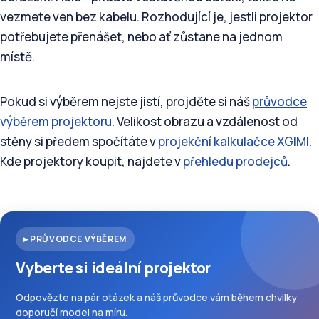
vezmete ven bez kabelu. Rozhodující je, jestli projektor
potřebujete přenášet, nebo ať zůstane na jednom
místě.
Pokud si výběrem nejste jistí, projděte si náš
průvodce
výběrem projektoru
. Velikost obrazu a vzdálenost od
stěny si předem spočítáte v
projekční kalkulačce XGIMI
.
Kde projektory koupit, najdete v
přehledu prodejců
.
▸ PRŮVODCE VÝBĚREM
Vyberte si ideální projektor
Odpovězte na pár otázek a náš průvodce vám během chvilky
doporučí model na míru.