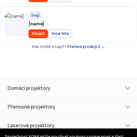
{tag}
{name}
Koupit
Více info
Kde XGIMI koupit?
Přehled prodejců →
Domácí projektory
Přenosné projektory
Laserové projektory
Společnost XGIMI může používat soubory cookie první a třetí