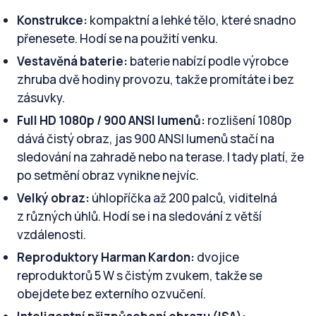
Konstrukce:
kompaktní a lehké tělo, které snadno
přenesete. Hodí se na použití venku.
Vestavěná baterie:
baterie nabízí podle výrobce
zhruba dvě hodiny provozu, takže promítáte i bez
zásuvky.
Full HD 1080p / 900 ANSI lumenů:
rozlišení 1080p
dává čistý obraz, jas 900 ANSI lumenů stačí na
sledování na zahradě nebo na terase. I tady platí, že
po setmění obraz vynikne nejvíc.
Velký obraz:
úhlopříčka až 200 palců, viditelná
z různých úhlů. Hodí se i na sledování z větší
vzdálenosti.
Reproduktory Harman Kardon:
dvojice
reproduktorů 5 W s čistým zvukem, takže se
obejdete bez externího ozvučení.