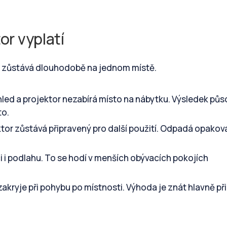
or vyplatí
or zůstává dlouhodobě na jednom místě.
led a projektor nezabírá místo na nábytku. Výsledek půs
to.
tor zůstává připravený pro další použití. Odpadá opako
i i podlahu. To se hodí v menších obývacích pokojích
akryje při pohybu po místnosti. Výhoda je znát hlavně při