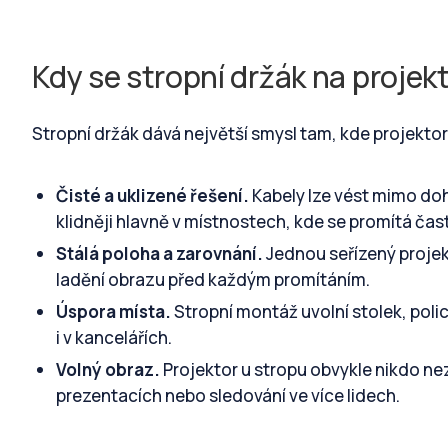
Kdy se stropní držák na projekt
Stropní držák dává největší smysl tam, kde projekt
Čisté a uklizené řešení.
Kabely lze vést mimo doh
klidněji hlavně v místnostech, kde se promítá čas
Stálá poloha a zarovnání.
Jednou seřízený projek
ladění obrazu před každým promítáním.
Úspora místa.
Stropní montáž uvolní stolek, polic
i v kancelářích.
Volný obraz.
Projektor u stropu obvykle nikdo nez
prezentacích nebo sledování ve více lidech.