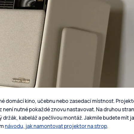
vné domácí kino, učebnu nebo zasedací místnost. Projekt
az není nutné pokaždé znovu nastavovat. Na druhou stran
ný držák, kabeláž a pečlivou montáž. Jakmile budete mít j
em
návodu, jak namontovat projektor na strop
.