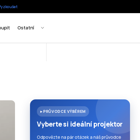
▸ PRŮVODCE VÝBĚREM
Vyberte si ideální projektor
Odpovězte na pár otázek a náš průvodce