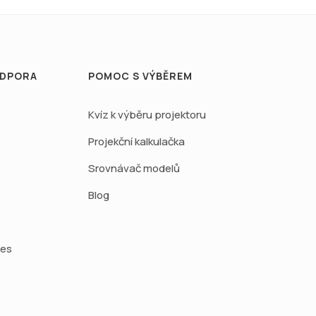
ODPORA
POMOC S VÝBĚREM
Kvíz k výběru projektoru
Projekční kalkulačka
Srovnávač modelů
Blog
ies