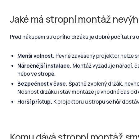
Jaké má stropní montáž nevý
Před nákupem stropního držáku je dobré počítat i s o
Menší volnost.
Pevně zavěšený projektor nelze sn
Náročnější instalace.
Montáž vyžaduje nářadí, ča
nebo ve stropě.
Bezpečnost v čase.
Špatně zvolený držák, nevho
Nosnost držáku i stav montáže je vhodné čas od 
Horší přístup.
K projektoru u stropu se hůř dostává
Komu dává stropní montáž sm