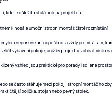
i, kde je důležitá stálá poloha projektoru.
ném kinosále umožní stropní montáž čisté rozmístění
 omylem neposune ani nepoškodí a vždy promítá tam, ka
zšířit vybavení pokoje, aniž by projektor zabíral místo na
klizený vzhled jsou praktické pro porady i sdílené prostor
nebo se často stěhuje mezi pokoji, stropní montáž ho zb
aktičtější polička, stojan nebo pevný stolek.