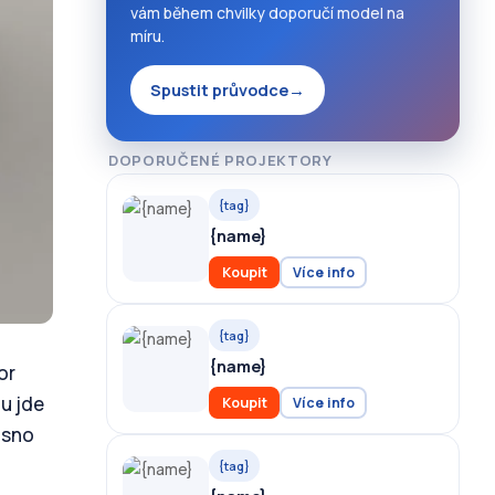
vám během chvilky doporučí model na
míru.
Spustit průvodce
→
DOPORUČENÉ PROJEKTORY
{tag}
{name}
Koupit
Více info
{tag}
{name}
or
u jde
Koupit
Více info
asno
{tag}