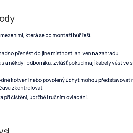
hody
mezeními, která se po montáži hůř řeší.
adno přenést do jiné místnosti ani ven na zahradu.
s a někdy i odborníka, zvlášť pokud mají kabely vést ve 
dné kotvení nebo povolený úchyt mohou představovat ri
času zkontrolovat.
 při čištění, údržbě i ručním ovládání.
ysl