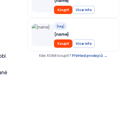
{name}
Koupit
Více info
{tag}
{name}
Koupit
Více info
obí
Kde XGIMI koupit?
Přehled prodejců →
vané