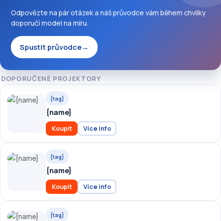
Odpovězte na pár otázek a náš průvodce vám během chvilky
doporučí model na míru.
Spustit průvodce
→
DOPORUČENÉ PROJEKTORY
{tag}
{name}
Koupit
Více info
{tag}
{name}
Koupit
Více info
{tag}