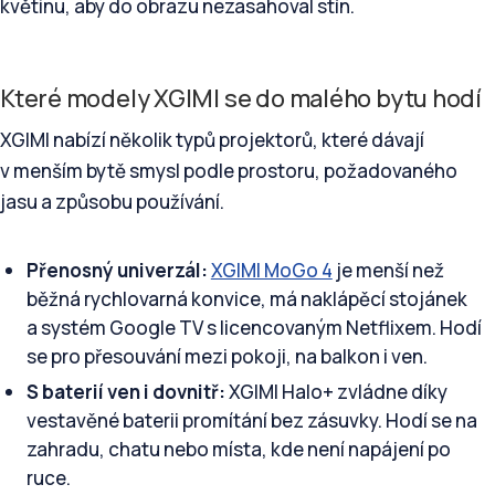
květinu, aby do obrazu nezasahoval stín.
Které modely XGIMI se do malého bytu hodí
XGIMI nabízí několik typů projektorů, které dávají
v menším bytě smysl podle prostoru, požadovaného
jasu a způsobu používání.
Přenosný univerzál:
XGIMI MoGo 4
je menší než
běžná rychlovarná konvice, má naklápěcí stojánek
a systém Google TV s licencovaným Netflixem. Hodí
se pro přesouvání mezi pokoji, na balkon i ven.
S baterií ven i dovnitř:
XGIMI Halo+ zvládne díky
vestavěné baterii promítání bez zásuvky. Hodí se na
zahradu, chatu nebo místa, kde není napájení po
ruce.