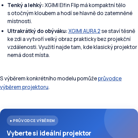
Tenký a lehký:
XGIMI Elfin Flip má kompaktní tělo
s otočným kloubem a hodí se hlavně do zatemněné
místnosti.
Ultrakrátký do obýváku:
XGIMI AURA 2
se staví těsně
ke zdi a vytvoří velký obraz prakticky bez projekční
vzdálenosti. Využití najde tam, kde klasický projektor
nemá dost místa.
S výběrem konkrétního modelu pomůže
průvodce
výběrem projektoru
.
▸ PRŮVODCE VÝBĚREM
Vyberte si ideální projektor