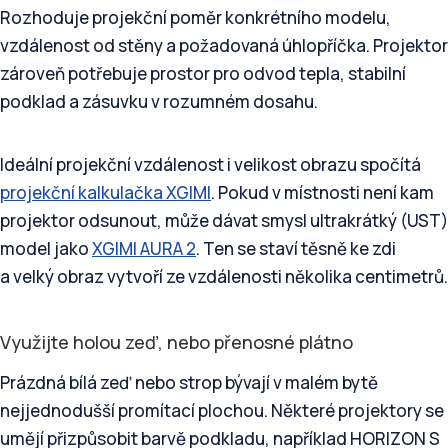
Rozhoduje projekční poměr konkrétního modelu,
vzdálenost od stěny a požadovaná úhlopříčka. Projektor
zároveň potřebuje prostor pro odvod tepla, stabilní
podklad a zásuvku v rozumném dosahu.
Ideální projekční vzdálenost i velikost obrazu spočítá
projekční kalkulačka XGIMI
. Pokud v místnosti není kam
projektor odsunout, může dávat smysl ultrakrátký (UST)
model jako
XGIMI AURA 2
. Ten se staví těsně ke zdi
a velký obraz vytvoří ze vzdálenosti několika centimetrů.
Využijte holou zeď, nebo přenosné plátno
Prázdná bílá zeď nebo strop bývají v malém bytě
nejjednodušší promítací plochou. Některé projektory se
umějí přizpůsobit barvě podkladu, například HORIZON S