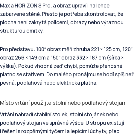
Max a HORIZON S Pro, a obraz upraví i na lehce
zabarvené stěně. Přesto je potřeba zkontrolovat, že
plocha není zakrytá policemi, obrazy nebo výraznou
strukturou omítky.
Pro představu: 100″ obraz měří zhruba 221 × 125 cm, 120″
obraz 266 × 149 cm a 150″ obraz 332 × 187 cm (šířka ×
výška). Pokud vhodná zeď chybí, pomůže přenosné
plátno se stativem. Do malého pronájmu se hodí spíš než
pevná, podlahová nebo elektrická plátna.
Místo vrtání použijte stolní nebo podlahový stojan
Vrtání nahradí stabilní stolek, stolní stojánek nebo
podlahový stojan ve správné výšce. U stropu existují
i řešení s rozpěrnými tyčemi a lepicími úchyty, před