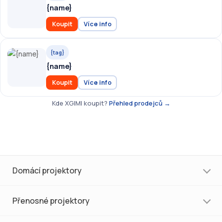
{name}
Koupit
Více info
{tag}
{name}
Koupit
Více info
Kde XGIMI koupit?
Přehled prodejců →
Domácí projektory
Přenosné projektory