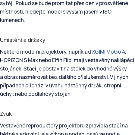
sytěji. Pokud se bude promítat přes den v prosvětlené
místnosti, hledejte model s vyšším jasem v ISO
lumenech.
Umístění a držáky
Některé moderní projektory, například
XGIMI MoGo 4
,
HORIZON S Max nebo Elfin Flip, mají vestavěný naklápěcí
stojánek. Stačí je postavit na stolek do vhodné výšky
a obraz nasměrovat bez dalšího příslušenství. V jiných
případech přichází v úvahu nástěnný držák, stropní
úchyt nebo podlahový stojan.
Zvuk
Vestavěné reproduktory projektoru zpravidla stačí na
běžné sledování, ale výkon a podání basů se podle