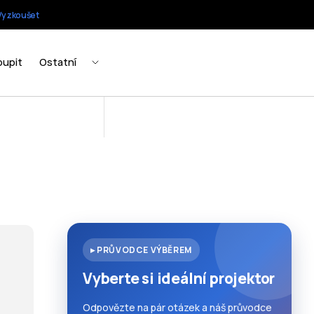
▸ PRŮVODCE VÝBĚREM
Vyberte si ideální projektor
Odpovězte na pár otázek a náš průvodce