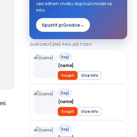
vám během chvilky doporučí model na
míru.
Spustit průvodce
→
DOPORUČENÉ PROJEKTORY
{tag}
{name}
Koupit
Více info
{tag}
{name}
ní.
Koupit
Více info
{tag}