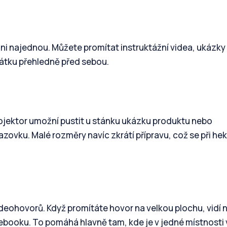
chni najednou. Můžete promítat instruktážní videa, ukázky
látku přehledně před sebou.
rojektor umožní pustit u stánku ukázku produktu nebo
azovku. Malé rozměry navíc zkrátí přípravu, což se při he
videohovorů. Když promítáte hovor na velkou plochu, vidí 
ebooku. To pomáhá hlavně tam, kde je v jedné místnosti ví