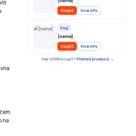
{name}
řit
e
Koupit
Více info
{tag}
{name}
Koupit
Více info
Kde XGIMI koupit?
Přehled prodejců →
ovna
o čem
o na