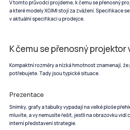
V tomto průvodci projdeme, k čemu se přenosný proje
a které modely XGIMI stojí za zvážení. Specifikace se
v aktuální specifikaci u prodejce.
K čemu se přenosný projektor 
Kompaktní rozměry a nízká hmotnost znamenají, že 
potřebujete. Tady jsou typické situace.
Prezentace
Snímky, grafy a tabulky vypadají na velké ploše pře
mluvíte, a vy nemusíte řešit, jestli na obrazovku vid
interní představení strategie.