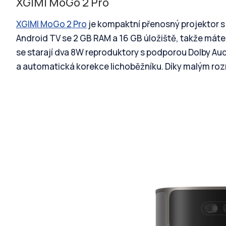
XGIMI MoGo 2 Pro
XGIMI MoGo 2 Pro
je kompaktní přenosný projektor s 
Android TV se 2 GB RAM a 16 GB úložiště, takže máte
se starají dva 8W reproduktory s podporou Dolby Aud
a automatická korekce lichoběžníku. Díky malým ro