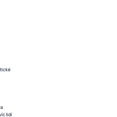
ktické
na
c lidí