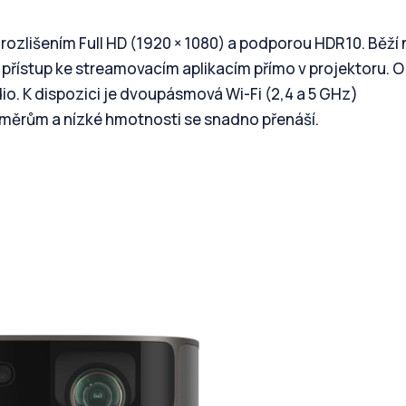
rozlišením Full HD (1920 × 1080) a podporou HDR10. Běží 
 přístup ke streamovacím aplikacím přímo v projektoru. O
io. K dispozici je dvoupásmová Wi-Fi (2,4 a 5 GHz)
změrům a nízké hmotnosti se snadno přenáší.