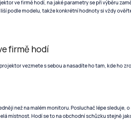
ktor ve firmě hodí, na jaké parametry se při výběru zamě
 liší podle modelu, takže konkrétní hodnoty si vždy ověřt
ve firmě hodí
projektor vezmete s sebou a nasadíte ho tam, kde ho zr
hledněji než na malém monitoru. Posluchač lépe sleduje, 
í celá místnost. Hodí se to na obchodní schůzku stejně jak