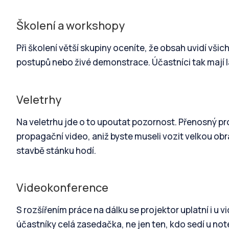
Školení a workshopy
Při školení větší skupiny oceníte, že obsah uvidí vši
postupů nebo živé demonstrace. Účastníci tak mají 
Veletrhy
Na veletrhu jde o to upoutat pozornost. Přenosný p
propagační video, aniž byste museli vozit velkou obr
stavbě stánku hodí.
Videokonference
S rozšířením práce na dálku se projektor uplatní i u 
účastníky celá zasedačka, ne jen ten, kdo sedí u not