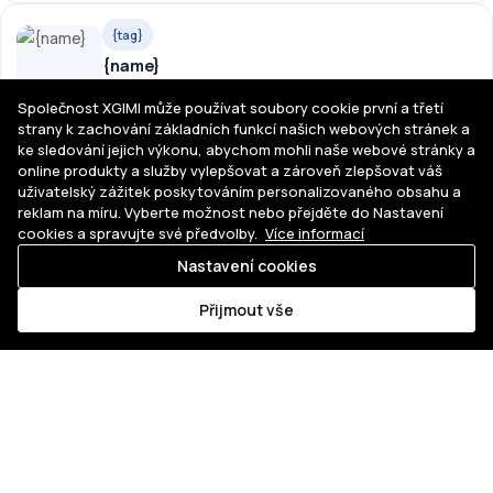
{tag}
{name}
Koupit
Více info
Společnost XGIMI může používat soubory cookie první a třetí
strany k zachování základních funkcí našich webových stránek a
ke sledování jejich výkonu, abychom mohli naše webové stránky a
{tag}
online produkty a služby vylepšovat a zároveň zlepšovat váš
uživatelský zážitek poskytováním personalizovaného obsahu a
{name}
reklam na míru. Vyberte možnost nebo přejděte do Nastavení
Koupit
Více info
cookies a spravujte své předvolby.
Více informací
Nastavení cookies
Kde
Kde XGIMI koupit?
Přehled prodejců →
koupit
Přijmout vše
Domácí projektory