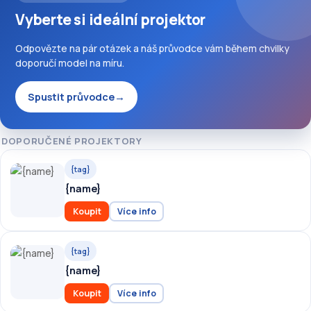
Vyberte si ideální projektor
Odpovězte na pár otázek a náš průvodce vám během chvilky
doporučí model na míru.
Spustit průvodce
→
DOPORUČENÉ PROJEKTORY
{tag}
{name}
Koupit
Více info
{tag}
{name}
Koupit
Více info