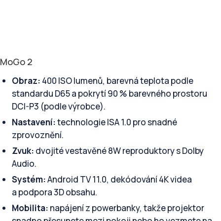
MoGo 2
Obraz:
400 ISO lumenů, barevná teplota podle
standardu D65 a pokrytí 90 % barevného prostoru
DCI-P3 (podle výrobce).
Nastavení:
technologie ISA 1.0 pro snadné
zprovoznění.
Zvuk:
dvojité vestavěné 8W reproduktory s Dolby
Audio.
Systém:
Android TV 11.0, dekódování 4K videa
a podpora 3D obsahu.
Mobilita:
napájení z powerbanky, takže projektor
snadno přesunete mezi pokoji nebo ho vezmete na