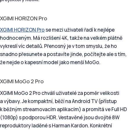
XGIMI HORIZON Pro
XGIMI HORIZON Pro
se mezi uživateli řadí k nejlépe
hodnoceným. Má rozlišení 4K, takže na velkém plátně
vykreslí víc detailů. Přenosný je v tom smyslu, že ho
snadno přesunete a postavíte jinde, počítejte ale s tím,
že nejde o kapesní model jako menší MoGo.
XGIMI MoGo 2 Pro
XGIMI MoGo 2 Pro chválí uživatelé za poměr velikosti
a výbavy. Je kompaktní, běží na Android TV (přístup
k běžným streamovacím aplikacím) a promítá ve Full HD
(1080p) s podporou HDR. Vestavěné jsou dvojité 8W
reproduktory laděné s Harman Kardon. Konkrétní