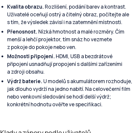
Kvalita obrazu.
Rozlišení, podání barev a kontrast.
Uživatelé oceňují ostrý a čitelný obraz, počítejte ale
s tím, že výsledek závisí i na zatemnění místnosti.
Přenosnost.
Nízká hmotnost a malé rozměry. Čím
menší a lehčí projektor, tím snáz ho vezmete
z pokoje do pokoje nebo ven.
Možnosti připojení.
HDMI, USB a bezdrátové
připojení usnadňují propojení s dalšími zařízeními
a zdroji obsahu.
Výdrž baterie.
U modelů s akumulátorem rozhoduje,
jak dlouho vydrží na jedno nabití. Na celovečerní film
nebo venkovní sledování se hodí delší výdrž;
konkrétní hodnotu ověřte ve specifikaci.
Klady a zápory podle uživatelů