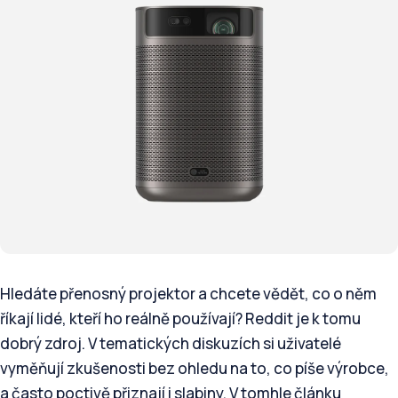
Hledáte přenosný projektor a chcete vědět, co o něm
říkají lidé, kteří ho reálně používají? Reddit je k tomu
dobrý zdroj. V tematických diskuzích si uživatelé
vyměňují zkušenosti bez ohledu na to, co píše výrobce,
a často poctivě přiznají i slabiny. V tomhle článku