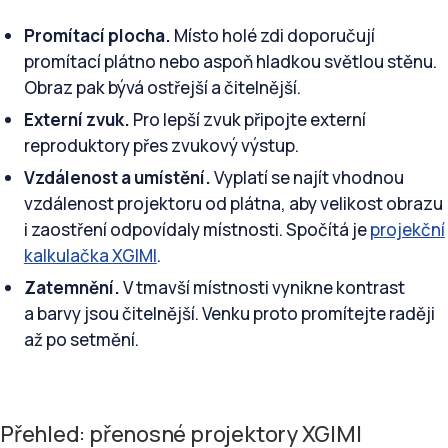
Promítací plocha.
Místo holé zdi doporučují
promítací plátno nebo aspoň hladkou světlou stěnu.
Obraz pak bývá ostřejší a čitelnější.
Externí zvuk.
Pro lepší zvuk připojte externí
reproduktory přes zvukový výstup.
Vzdálenost a umístění.
Vyplatí se najít vhodnou
vzdálenost projektoru od plátna, aby velikost obrazu
i zaostření odpovídaly místnosti. Spočítá je
projekční
kalkulačka XGIMI
.
Zatemnění.
V tmavší místnosti vynikne kontrast
a barvy jsou čitelnější. Venku proto promítejte raději
až po setmění.
Přehled: přenosné projektory XGIMI